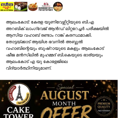
ആലംകോട്: കേരള യൂണിവേഴ്സിറ്റിയുടെ ബി.എ
അറബിക് ലാംഗ്വേജ് ആൻഡ് ലിറ്ററേച്ചർ പരീക്ഷയിൽ
ആസിയ വഹാബ് രണ്ടാം റാങ്ക് കരസ്ഥമാക്കി.
തോട്ടയ്ക്കാട് ആയിശ ഭവനിൽ അബ്ദുൽ
വഹാബിന്റെയും ബുഷ്‌റായുടെ മകളും ആലംകോട്
ഷീജ മൻസിലിൽ മുഹമ്മദ്‌ ബി.കെയുടെ ഭാര്യയും
ആലംകോട് എ യു കോളേജിലെ
വിദ്യാർത്ഥിനിയുമാണ്.