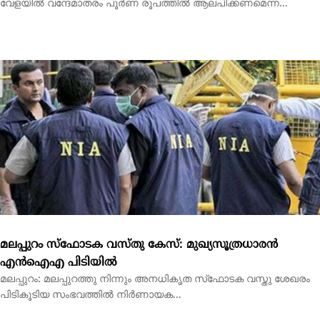
മലപ്പുറം സ്‌ഫോടക വസ്തു കേസ്: മുഖ്യസൂത്രധാരന്‍
എന്‍ഐഎ പിടിയില്‍
മലപ്പുറം: മലപ്പുറത്തു നിന്നും അനധികൃത സ്‌ഫോടക വസ്തു ശേഖരം
പിടികൂടിയ സംഭവത്തില്‍ നിര്‍ണായക...