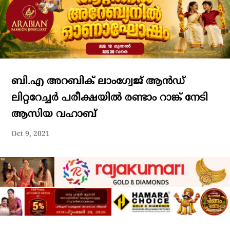
ബി.എ അറബിക് ലാംഗ്വേജ് ആൻഡ്
ലിറ്ററേച്ചർ പരീക്ഷയിൽ രണ്ടാം റാങ്ക് നേടി
ആസിയ വഹാബ്
Oct 9, 2021