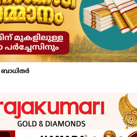
് ബാധിതർ