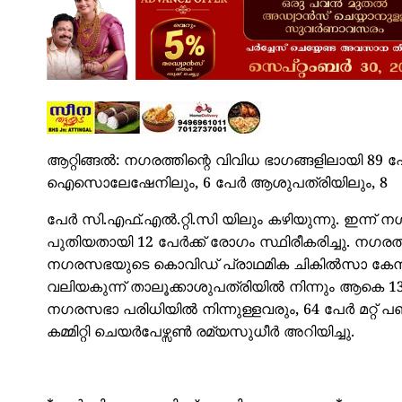
ആറ്റിങ്ങൽ: നഗരത്തിന്റെ വിവിധ ഭാഗങ്ങളിലായി 
ഐസൊലേഷേനിലും, 6 പേർ ആശുപത്രിയിലും, 8
പേർ സി.എഫ്.എൽ.റ്റി.സി യിലും കഴിയുന്നു. ഇന്ന്
പുതിയതായി 12 പേർക്ക് രോഗം സ്ഥിരീകരിച്ചു. നഗര
നഗരസഭയുടെ കൊവിഡ് പ്രാഥമിക ചികിൽസാ കേന്ദ്
വലിയകുന്ന് താലൂക്കാശുപത്രിയിൽ നിന്നും ആകെ 
നഗരസഭാ പരിധിയിൽ നിന്നുള്ളവരും, 64 പേർ മറ്റ് പ
കമ്മിറ്റി ചെയർപേഴ്സൺ രമ്യസുധീർ അറിയിച്ചു.