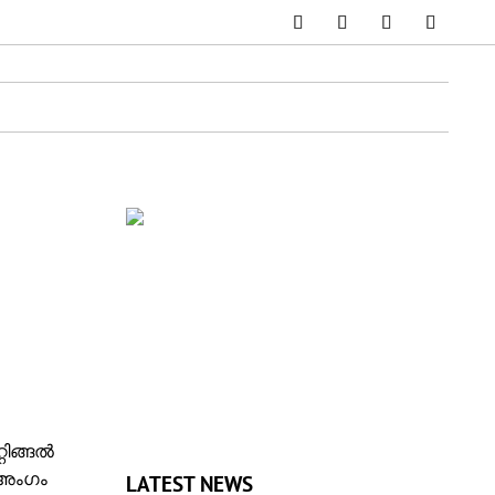
റിങ്ങൽ
 അംഗം
LATEST NEWS