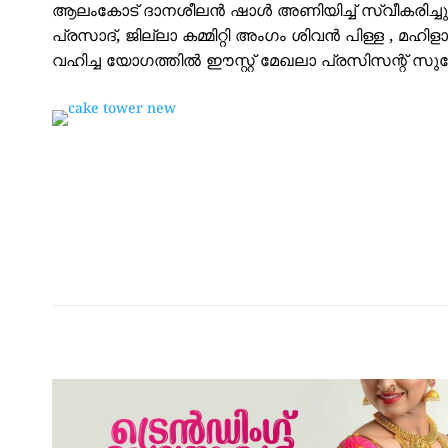
ആലംകോട് ദാനശീലൻ ഷാൾ അണിയിച്ച് സ്വീകരിച്ചു.
പ്രസാദ്, ജില്ലാ കമ്മിറ്റി അംഗം ശിവൻ പിള്ള , മഹി
വഹിച്ച യോഗത്തിൽ ഈസ്റ്റ് മേഖലാ പ്രസിസന്റ് സ