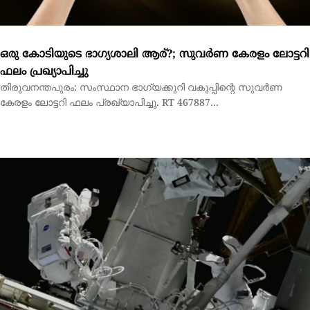
6 മണിക്കൂര്‍ 27 മിനിറ്റ് !ബഹിരാകാശത്ത് മലയാളിക്ക് ചരിത്ര
നേട്ടം
വാഷിങ്ടണ്‍: ബഹിരാകാശത്ത് ചരിത്ര നേട്ടവുമായി മലയാളിയായ
നാസ ബഹിരാകാശ യാത്രികന്‍ അനില്‍ മേനോന്‍....