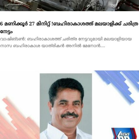
​വിഴിഞ്ഞം – നാവായ്ക്കുളം ഗ്രീൻഫീൽഡ് ഹൈവേ ഔട്ടർ
റിംഗ് റോഡ് പുതുക്കിയ DPR തയ്യാറാക്കിയതായി അടൂർ
പ്രകാശ്. എം. പി.
വിഴിഞ്ഞം - നാവായ്ക്കുളം ഗ്രീൻഫീൽഡ് ഹൈവേ ഔട്ടർ റിംഗ് റോഡ്