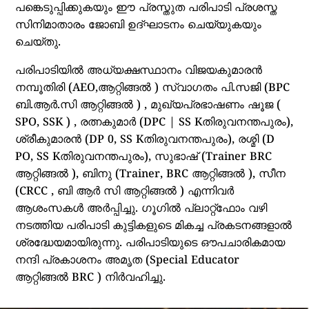
പങ്കെടുപ്പിക്കുകയും ഈ പ്രസ്തുത പരിപാടി പ്രശസ്ത
സിനിമാതാരം ജോബി ഉദ്ഘാടനം ചെയ്യുകയും
ചെയ്തു.
പരിപാടിയിൽ അധ്യക്ഷസ്ഥാനം വിജയകുമാരൻ
നമ്പൂതിരി (AEO,ആറ്റിങ്ങൽ ) സ്വാഗതം പി.സജി (BPC
ബി.ആർ.സി ആറ്റിങ്ങൽ ) , മുഖ്യപ്രഭാഷണം ഷൂജ (
SPO, SSK ) , രത്നകുമാർ (DPC | SS Kതിരുവനന്തപുരം),
ശ്രീകുമാരൻ (DP 0, SS Kതിരുവനന്തപുരം), രശ്മി (D
PO, SS Kതിരുവനന്തപുരം), സുഭാഷ് (Trainer BRC
ആറ്റിങ്ങൽ ), ബിനു (Trainer, BRC ആറ്റിങ്ങൽ ), സീന
(CRCC , ബി ആർ സി ആറ്റിങ്ങൽ ) എന്നിവർ
ആശംസകൾ അർപ്പിച്ചു. ഗൂഗിൽ പ്ലാറ്റ്ഫോം വഴി
നടത്തിയ പരിപാടി കുട്ടികളുടെ മികച്ച പ്രകടനങ്ങളാൽ
ശ്രദ്ധേയമായിരുന്നു. പരിപാടിയുടെ ഔപചാരികമായ
നന്ദി പ്രകാശനം അമൃത (Special Educator
ആറ്റിങ്ങൽ BRC ) നിർവഹിച്ചു.