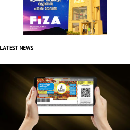
ഒരു കോടിയുടെ ഭാഗ്യശാലി ആര്?; സുവര്‍ണ കേരളം ലോട്ടറി
ഫലം പ്രഖ്യാപിച്ചു
തിരുവനന്തപുരം: സംസ്ഥാന ഭാഗ്യക്കുറി വകുപ്പിന്റെ സുവര്‍ണ
കേരളം ലോട്ടറി ഫലം പ്രഖ്യാപിച്ചു. RT 467887...