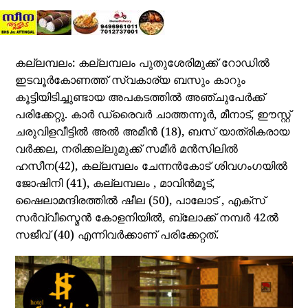
കല്ലമ്പലം: കല്ലമ്പലം പുതുശേരിമുക്ക് റോഡിൽ
ഇടവൂർകോണത്ത് സ്വകാര്യ ബസും കാറും
കൂട്ടിയിടിച്ചുണ്ടായ അപകടത്തിൽ അഞ്ചുപേർക്ക്
പരിക്കേറ്റു. കാർ ഡ്രൈവർ ചാത്തന്നൂർ, മീനാട്, ഈസ്റ്റ്
ചരുവിളവീട്ടിൽ അൽ അമീൻ (18), ബസ് യാത്രികരായ
വർക്കല, നരിക്കല്ലുമുക്ക് സമീർ മൻസിലിൽ
ഹസീന(42), കല്ലമ്പലം ചേന്നൻകോട് ശിവ​ഗം​ഗയിൽ
ജോഷിനി (41), കല്ലമ്പലം , മാവിൻമൂട്,
ഷൈലാമന്ദിരത്തിൽ ഷീല (50), പാലോട് , എക്സ്
സർവ്വീസ്മെൻ കോളനിയിൽ, ബ്ലോക്ക് നമ്പർ 42ൽ
സജീവ് (40) എന്നിവർക്കാണ് പരിക്കേറ്റത്.