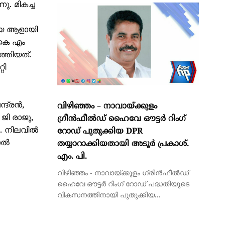
. മികച്ച
ലിയ ആളായി
 കെ എം
്തിയത്.
റി
്ദ്രൻ,
​വിഴിഞ്ഞം – നാവായ്ക്കുളം
ി രാജു,
ഗ്രീൻഫീൽഡ് ഹൈവേ ഔട്ടർ റിംഗ്
ചു. നിലവിൽ
റോഡ് പുതുക്കിയ DPR
കോൽ
തയ്യാറാക്കിയതായി അടൂർ പ്രകാശ്.
എം. പി.
വിഴിഞ്ഞം - നാവായ്ക്കുളം ഗ്രീൻഫീൽഡ്
ഹൈവേ ഔട്ടർ റിംഗ് റോഡ് പദ്ധതിയുടെ
വികസനത്തിനായി പുതുക്കിയ...