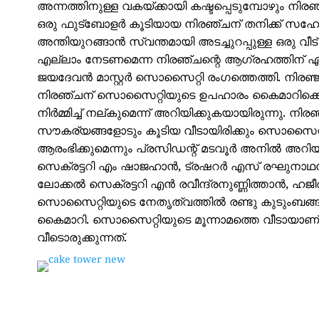
അന്നത്തിനുള്ള വകയ്ക്കായി കഷ്ടപ്പെടുമ്പോഴും ന
ഒരു ഫുട്ബോളർ കൂടിയായ നിരഞ്ചന് തനിക്ക് സഹോദ
അന്തിയുറങ്ങാൻ സ്വന്തമായി അടച്ചുറപ്പുള്ള ഒരു വ
എല്ലാം നേടണമെന്ന നിരഞ്ചന്റെ ആ​ഗ്രഹത്തിന് 
ജയദേവൻ മാസ്റ്റർ സൊസൈറ്റി രം​ഗത്തെത്തി. നി
നിരഞ്ചന് സൊസൈറ്റിയുടെ ഉപഹാരം കൈമാറിക്കൊണ
നിർമ്മിച്ച് നല്കുമെന്ന് അറിയിക്കുകയായിരുന്നു. 
സൗകര്യങ്ങളോടും കൂടിയ വീടായിരിക്കും സൊസൈറ്റി 
ആരംഭിക്കുമെന്നും പ്രസിഡന്റ് മടവൂർ അനിൽ അറിയ
സെക്രട്ടറി എം ഷാജഹാൻ, ട്രഷറർ എസ് രഘുനാഥൻ,
ലോക്കൽ സെക്രട്ടറി എൻ രവീന്ദ്രനുണ്ണിത്താൻ, ഹജീർ,
സൊസൈറ്റിയുടെ നേതൃത്വത്തിൽ രണ്ടു കുടുംബങ്ങൾക്
കൈമാറി. സൊസൈറ്റിയുടെ മൂന്നാമത്തെ വീടായാണ് 
വീടൊരുക്കുന്നത്.