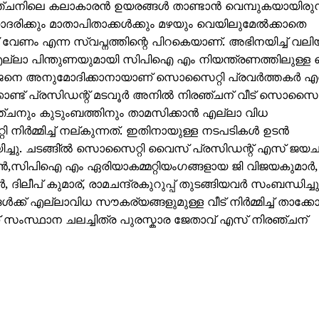
ിരഞ്ചനിലെ കലാകാരൻ ഉയരങ്ങൾ താണ്ടാൻ വെമ്പുകയായിരുന്നു
രിക്കും മാതാപിതാക്കൾക്കും മഴയും വെയിലുമേൽക്കാതെ
ീട് വേണം എന്ന സ്വപ്നത്തിന്റെ പിറകെയാണ്. അഭിനയിച്ച് വ
എല്ലാ പിന്തുണയുമായി സിപിഐ എം നിയന്ത്രണത്തിലുള്ള
രഞ്ജനെ അനുമോദിക്കാനായാണ് സൊസൈറ്റി പ്രവർത്തകർ എത
്ട് പ്രസിഡന്റ് മടവൂർ അനിൽ നിരഞ്ചന് വീട് സൊസൈറ്
നിരഞ്ചനും കുടുംബത്തിനും താമസിക്കാൻ എല്ലാ വിധ
നിർമ്മിച്ച് നല്കുന്നത്. ഇതിനായുള്ള നടപടികൾ ഉടൻ
ിച്ചു. ചടങ്ങി്ൽ സൊസൈറ്റി വൈസ് പ്രസിഡന്റ് എസ് ജയചന
സിപിഐ എം ഏരിയാകമ്മറ്റിയം​ഗങ്ങളായ ജി വിജയകുമാർ, ജ
 ദിലീപ് കുമാര്, രാമചന്ദ്രകുറുപ്പ് തുടങ്ങിയവർ സംബന്ധിച്
ക് എല്ലാവിധ സൗകര്യങ്ങളുമുള്ള വീട് നിർമ്മിച്ച് താക്
സംസ്ഥാന ചലച്ചിത്ര പുരസ്കാര ജേതാവ് എസ് നിരഞ്ചന്