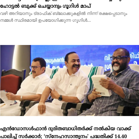
എന്‍ഡോസള്‍ഫാന്‍ ദുരിതബാധിതര്‍ക്ക് നല്‍കിയ വാക്ക്
പാലിച്ച് സര്‍ക്കാര്‍; ‘സ്നേഹസാന്ത്വനം’ പദ്ധതിക്ക് 14.40
കോടി രൂപയുടെ ഭരണാനുമതി
തിരുവനന്തപുരം: കാസര്‍ഗോഡ് ജില്ലയിലെ എന്‍ഡോസള്‍ഫാന്‍
ദുരിതബാധിതരുടെ പുനരധിവാസത്തിനും...