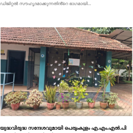
യുദ്ധവിരുദ്ധ സന്ദേശവുമായി പെരുംകുളം എ.എം.എൽ.പി
സ്കൂളിൽ ഹിരോഷിമ ദിനാചരണം
പെരുംകുളം: സ്വാതന്ത്ര്യദിന ആഘോഷ പരിപാടികളുടെ ഭാഗമായി
പെരുംകുളം എ.എം.എൽ.പി സ്കൂളിൽ സംഘടിപ്പിക്കുന്ന...