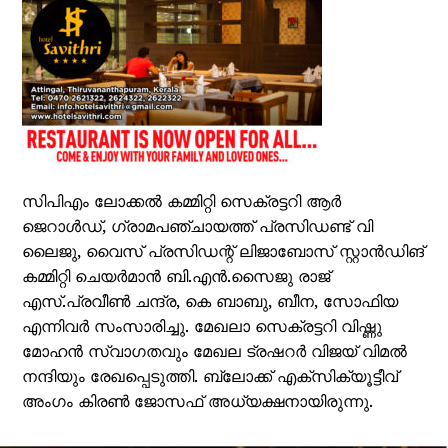
സിപിഎം ലോക്കൽ കമ്മിറ്റി സെക്രട്ടറി ആർ
ജെറാൾഡ്, ഗ്രാമപഞ്ചായത്ത് പ്രസിഡണ്ട് വി
ലൈജു, വൈസ് പ്രസിഡന്റ് ലിജാബോസ് സ്റ്റാൻഡിങ്
കമ്മിറ്റി ചെയർമാൻ ബി.എൻ.സൈജു രാജ്
എസ്.പ്രവീൺ ചന്ദ്ര, കെ ബാബു, ബീന, സോഫിയ
എന്നിവർ സംസാരിച്ചു. മേഖലാ സെക്രട്ടറി വിഷ്ണു
മോഹൻ സ്വാഗതവും മേഖല ട്രഷറർ വിജയ് വിമൽ
നന്ദിയും രേഖപ്പെടുത്തി. ബ്ലോക്ക് എക്സിക്യൂട്ടീവ്
അംഗം കിരൺ ജോസഫ് അധ്യക്ഷനായിരുന്നു.