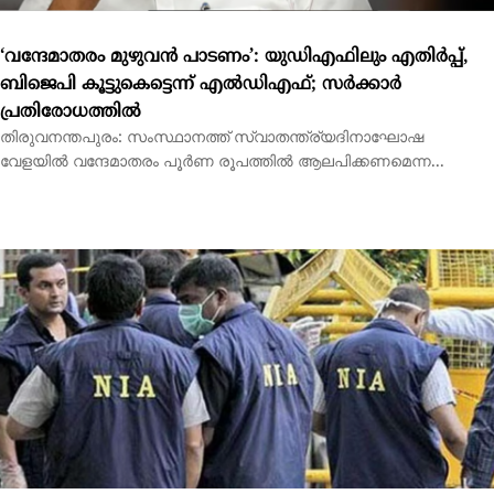
മലപ്പുറം സ്‌ഫോടക വസ്തു കേസ്: മുഖ്യസൂത്രധാരന്‍
എന്‍ഐഎ പിടിയില്‍
മലപ്പുറം: മലപ്പുറത്തു നിന്നും അനധികൃത സ്‌ഫോടക വസ്തു ശേഖരം
പിടികൂടിയ സംഭവത്തില്‍ നിര്‍ണായക...