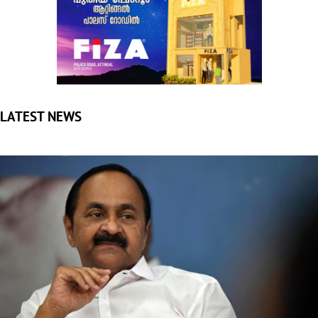
‘വന്ദേമാതരം മുഴുവന്‍ പാടണം’: യുഡിഎഫിലും എതിര്‍പ്പ്,
ബിജെപി കൂട്ടുകെട്ടെന്ന് എല്‍ഡിഎഫ്; സര്‍ക്കാര്‍
പ്രതിരോധത്തില്‍
തിരുവനന്തപുരം: സംസ്ഥാനത്ത് സ്വാതന്ത്ര്യദിനാഘോഷ
വേളയില്‍ വന്ദേമാതരം പൂര്‍ണ രൂപത്തില്‍ ആലപിക്കണമെന്ന...