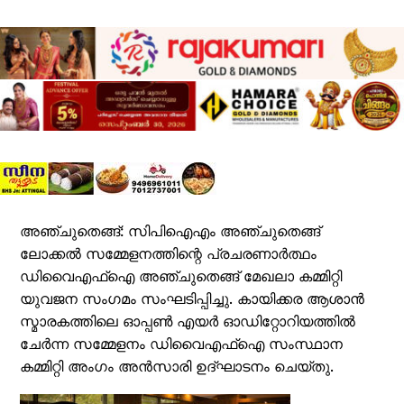
അഞ്ചുതെങ്ങ്: സിപിഐഎം അഞ്ചുതെങ്ങ്
ലോക്കൽ സമ്മേളനത്തിന്റെ പ്രചരണാർത്ഥം
ഡിവൈഎഫ്ഐ അഞ്ചുതെങ്ങ് മേഖലാ കമ്മിറ്റി
യുവജന സംഗമം സംഘടിപ്പിച്ചു. കായിക്കര ആശാൻ
സ്മാരകത്തിലെ ഓപ്പൺ എയർ ഓഡിറ്റോറിയത്തിൽ
ചേർന്ന സമ്മേളനം ഡിവൈഎഫ്ഐ സംസ്ഥാന
കമ്മിറ്റി അംഗം അൻസാരി ഉദ്ഘാടനം ചെയ്തു.