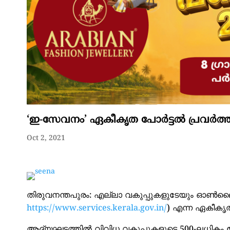
‘ഇ-സേവനം’ ഏകീകൃത പോർട്ടൽ പ്രവർത
Oct 2, 2021
തിരുവനന്തപുരം: എല്ലാ വകുപ്പുകളുടേയും ഓൺലൈൻ
https://www.services.kerala.gov.in/
) എന്ന ഏകീകൃത
ആദ്യഘട്ടത്തിൽ വിവിധ വകുപ്പുകളുടെ 500-ലധികം