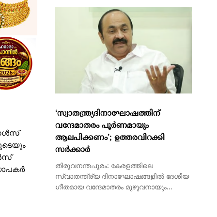
ദുരിതബാധിതരുടെ
പുനരധിവാസത്തിനും...
ഗേൾസ്
ുടെയും
ൻസ്
‘സ്വാതന്ത്ര്യദിനാഘോഷത്തിന്
്യാപകർ
വന്ദേമാതരം പൂര്‍ണമായും
ആലപിക്കണം’; ഉത്തരവിറക്കി
സര്‍ക്കാര്‍