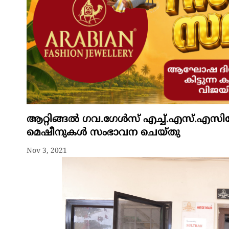
ആറ്റിങ്ങൽ ഗവ.ഗേൾസ് എച്ച്.എസ്.എസിലേ
മെഷീനുകൾ സംഭാവന ചെയ്തു
Nov 3, 2021