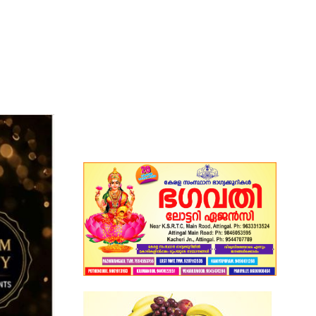
തിരുവനന്തപുരം: കേരളത്തിലെ
സ്വാതന്ത്ര്യ ദിനാഘോഷങ്ങളില്‍ ദേശീയ
ഗീതമായ വന്ദേമാതരം മുഴുവനായും...