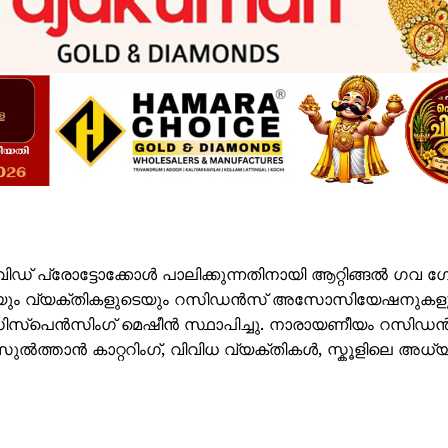
ോവിഡ് പ്രോട്ടോക്കോൾ പാലിക്കുന്നതിനായി ആറ്റിങ്ങൽ ഗവ 
ളുടെയും വ്യക്തികളുടെയും റസിഡൻസ് അസോസിയേഷനുകള
സർ ഡിസ്പെൻസിംഗ് മെഷീൻ സ്ഥാപിച്ചു. നാരായണീയം റസിഡ
ത്താൻ കാറ്ററിംഗ്, വിവിധ വ്യക്തികൾ, സ്കൂളിലെ അധ