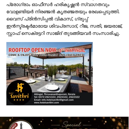
പ്രോഗ്രാം ഓഫീസർ ഹരികൃഷ്ണൻ സ്വാഗതവും
വോളണ്ടിയർ നിരഞ്ജൻ കൃതഞ്ജതയും രേഖപ്പെടുത്തി.
വൈസ് പ്രിൻസിപ്പൽ വികാസ്, ഗ്രൂപ്പ്
ഇൻസ്ട്രക്ടർമാരായ ശിവപ്രസാദ്, റീജ, സതി, ജയരാജ്,
സ്റ്റാഫ് സെക്രട്ടറി സാജിദ് തുടങ്ങിയവർ സംസാരിച്ചു.