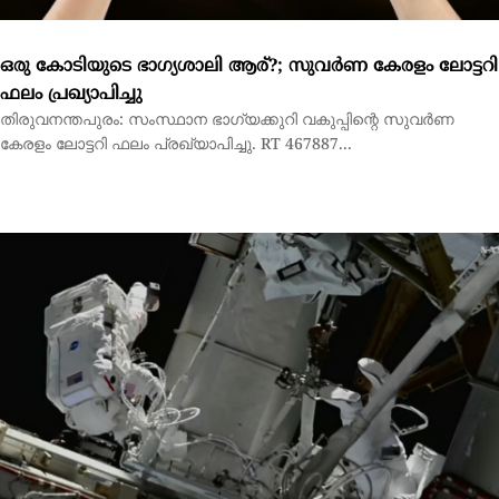
6 മണിക്കൂര്‍ 27 മിനിറ്റ് !ബഹിരാകാശത്ത് മലയാളിക്ക് ചരിത്ര
നേട്ടം
വാഷിങ്ടണ്‍: ബഹിരാകാശത്ത് ചരിത്ര നേട്ടവുമായി മലയാളിയായ
നാസ ബഹിരാകാശ യാത്രികന്‍ അനില്‍ മേനോന്‍....