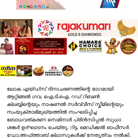
ലോക എയ്ഡ്സ് ദിനാചരണത്തിന്റെ ഭാഗമായി
ആറ്റിങ്ങൽ ഗവ. ഐ.ടി.ഐ. റഡ് റിബൺ
ക്ലബ്ബിന്റെയും നാഷണൽ സർവ്വീസ് സ്കീമിന്റെയും
സംയുക്താഭിമുഖ്യത്തിൽ സംഘടിപ്പിച്ച
ബോധവത്കരണ സെമിനാർ പ്രിൻസിപ്പൽ സുധാ
ശങ്കർ ഉദ്ഘാടനം ചെയ്തു. റിട്ട. മെഡിക്കൽ ഓഫീസർ
ഡോ.അഫ്ത്താബ് ക്ലാസുകൾക്ക് നേതൃത്വം നൽകി.