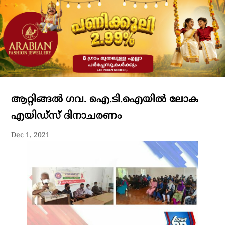
ആറ്റിങ്ങൽ ഗവ. ഐ.ടി.ഐയിൽ ലോക
എയിഡ്സ് ദിനാചരണം
Dec 1, 2021