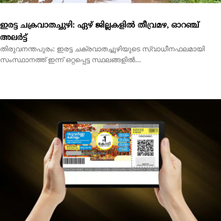
ഒരു കോടിയുടെ ഭാഗ്യശാലി ആര്?; സുവര്‍ണ കേരളം ലോട്ടറി
ഫലം പ്രഖ്യാപിച്ചു
തിരുവനന്തപുരം: സംസ്ഥാന ഭാഗ്യക്കുറി വകുപ്പിന്റെ സുവര്‍ണ
കേരളം ലോട്ടറി ഫലം പ്രഖ്യാപിച്ചു. RT 467887...