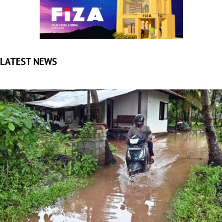
ഇരട്ട ചക്രവാതച്ചുഴി: ഏഴ് ജില്ലകളില്‍ തീവ്രമഴ, ഓറഞ്ച്
അലര്‍ട്ട്
തിരുവനന്തപുരം: ഇരട്ട ചക്രവാതച്ചുഴിയുടെ സ്വാധീനഫലമായി
സംസ്ഥാനത്ത് ഇന്ന് ഒറ്റപ്പെട്ട സ്ഥലങ്ങളില്‍...