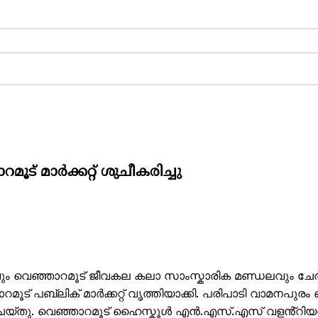
ട് മാർക്കറ്റ് ശുചീകരിച്ചു
വും വെഞ്ഞാറമൂട് ജീവകല കലാ സാംസ്കാരിക മണ്ഡലവും ചേർന
ട് പബ്ലിക് മാർക്കറ്റ് വൃത്തിയാക്കി. പരിപാടി വാമനപുരം 
ചെയ്തു. വെഞ്ഞാറമൂട് ഹൈസ്കൂൾ എൻ.എസ്.എസ് വളൻ്റിയ