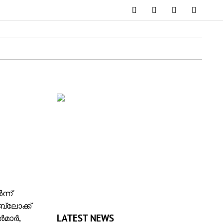
്ന്
ബ്ലോക്ക്
LATEST NEWS
ർമാർ,