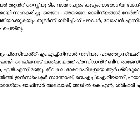
ർ ആൻറ് റെസ്ക്യൂ ടീം, വാമനപുരം കുടുംബാരോഗ്യ കേന്ദ്
ുമായി സഹകരിച്ചു. ജൈവ – അജൈവ മാലിന്യങ്ങൾ വേർതിരിച
ൃത്തിയാക്കുകയും തുടർന്ന് ബ്ലീച്ചിംഗ് പൗഡർ, ലോഷൻ എന്ന
ം ചെയ്തു.
 പ്രസിഡൻ്റ് എം.എച്ച്.നിസാർ നന്ദിയും പറഞ്ഞു.സ്വഛ് 
ു ഷാജി, നെല്ലനാട് പഞ്ചായത്ത് പ്രസിഡൻ്റ് ബീന രാജേന്ദ്
ന്ത, എൽ.എസ് മഞ്ജു, ജീവകല ഭാരവാഹികളായ ആർ.ശ്രീകുമാ
ത്ത് ഇൻസ്പെക്ടർ സന്തോഷ്, ജെ.എച്ച്.ഐ.റിയാസ് ,ഫയർ
് പ്രോഗ്രാം ഓഫീസർ അഭിലാഷ്, അഖിൽ കെ.എൻ, ശ്രീഹരി എ