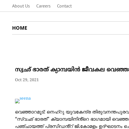
About Us
Careers
Contact
HOME
സ്വഛ് ഭാരത് ക്യാമ്പയിൻ ജീവകല വെഞ്ഞാറമൂ
Oct 29, 2021
വെഞ്ഞാറമൂട്: നെഹ്റു യുവകേന്ദ്ര തിരുവനന്തപുര
“സ്വഛ് ഭാരത്” ക്യാമ്പയിനിൻ്റെ ഭാഗമായി വെഞ്ഞാറമൂ
പഞ്ചായത്ത് പ്രസിഡൻ്റ് ജി.കോമളം ഉദ്ഘാടനം 