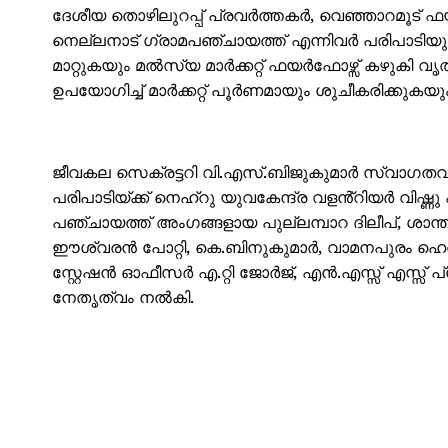
ദേശീയ തൊഴിലുറപ്പ് പ്രവർത്തകർ, വെഞ്ഞാറമൂട് ഫയ
നെല്ലനാട് ഗ്രാമപഞ്ചായത്ത് എന്നിവർ പരിപാടിയ
മാറ്റുകയും മൽസ്യ മാർക്കറ്റ് ഫയർഫോഴ്സ് കഴുകി വ
ഉപയോഗിച്ച് മാർക്കറ്റ് പൂർണമായും ശുചീകരിക്കുകയു
ജീവകല സെക്രട്ടറി വി.എസ്.ബിജുകുമാർ സ്വാഗതവും
പരിപാടിയ്ക്ക് നെഹ്റു യുവകേന്ദ്ര വളൻ്റിയർ വിഷ്ണ
പഞ്ചായത്ത് അംഗങ്ങളായ പുല്ലമ്പാറ ദിലീപ്, ശാ
ഈശ്വരൻ പോറ്റി, കെ.ബിനുകുമാർ, വാമനപുരം ഹെൽ
സ്റ്റേഷൻ ഓഫീസർ എ.റ്റി ജോർജ്, എൻ.എസ്സ് എസ്സ
നേതൃത്വം നൽകി.