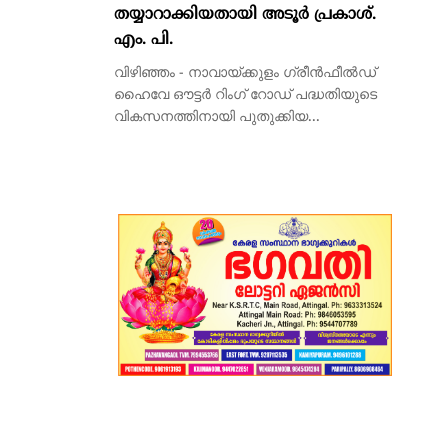
തയ്യാറാക്കിയതായി അടൂർ പ്രകാശ്.
എം. പി.
വിഴിഞ്ഞം - നാവായ്ക്കുളം ഗ്രീൻഫീൽഡ്
ഹൈവേ ഔട്ടർ റിംഗ് റോഡ് പദ്ധതിയുടെ
വികസനത്തിനായി പുതുക്കിയ...