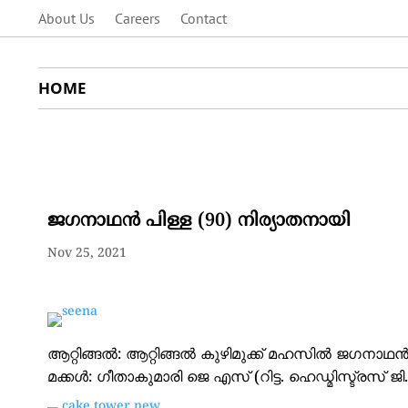
About Us
Careers
Contact
HOME
ജഗനാഥൻ പിള്ള (90) നിര്യാതനായി
Nov 25, 2021
ആറ്റിങ്ങൽ: ആറ്റിങ്ങൽ കുഴിമുക്ക് മഹസിൽ ജഗനാഥൻ 
മക്കൾ: ഗീതാകുമാരി ജെ എസ് (റിട്ട. ഹെഡ്മിസ്ട്രസ് 