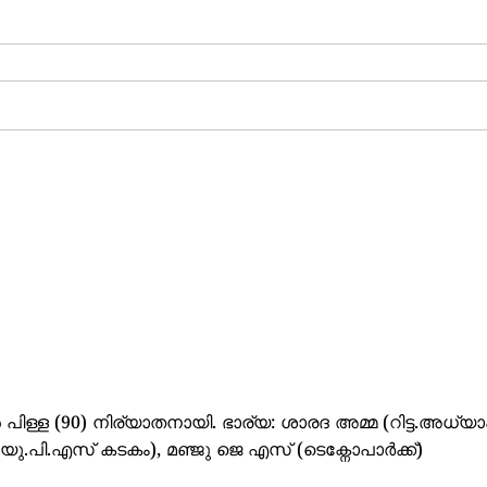
പിള്ള (90) നിര്യാതനായി. ഭാര്യ: ശാരദ അമ്മ (റിട്ട.അധ്യ
ജി.യു.പി.എസ് കടകം), മഞ്ജു ജെ എസ് (ടെക്നോപാർക്ക്)