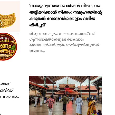
തിരുവനന്തപുരം: സഹകരണബാങ്ക് വഴി ​
ഗുണഭോക്താക്കളുടെ കൈവശം
ക്ഷേമപെൻഷൻ തുക നേരിട്ടെത്തിക്കുന്നത്
തടഞ്ഞ...
ഷമാണ്
കൊവിഡ്
വനന്തപുരം
അഷ്ടമിരോഹിണി അപ്പം വഴിപാടിന്
മുൻകൂട്ടി ബുക്ക് ചെയ്യാം;
ഓൺലൈൻ ബുക്കിംഗ് ആരംഭിച്ച്
.