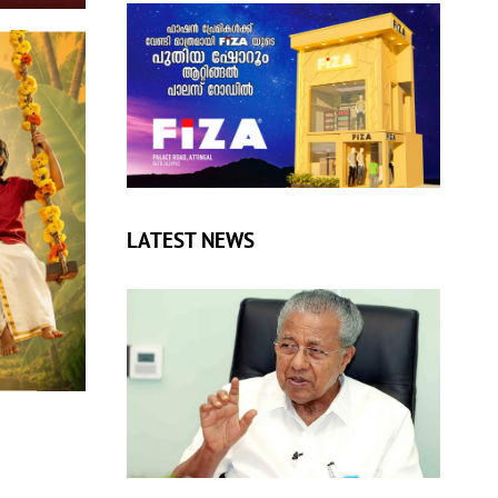
LATEST NEWS
‘സാമൂഹ്യക്ഷേമ പെൻഷൻ വിതരണം
അട്ടിമറിക്കാൻ നീക്കം; സമൂഹത്തിന്റെ
കരുതൽ വേണ്ടവർക്കെല്ലാം വലിയ
തിരിച്ചടി’