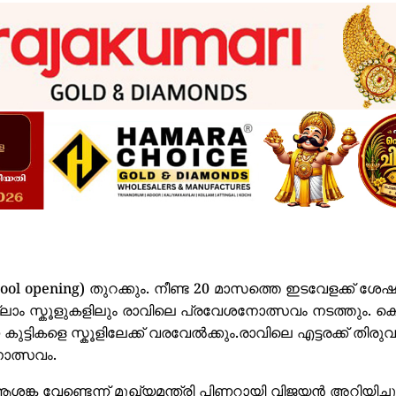
ool opening) തുറക്കും. നീണ്ട 20 മാസത്തെ ഇടവേളക്ക് ശേ
. എല്ലാം സ്കൂളുകളിലും രാവിലെ പ്രവേശനോത്സവം നടത്തും. 
്ടികളെ സ്കൂളിലേക്ക് വരവേൽക്കും.രാവിലെ എട്ടരക്ക് തിരു
ോത്സവം.
 ആശങ്ക വേണ്ടെന്ന് മുഖ്യമന്ത്രി പിണറായി വിജയൻ അറിയിച്ചു