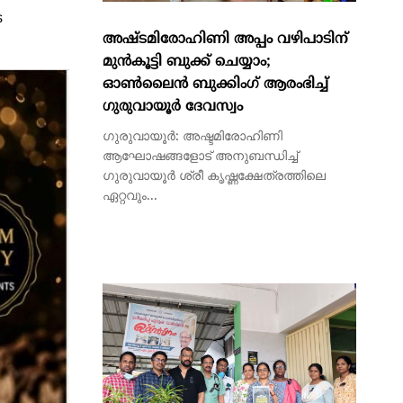
ഗുരുവായൂർ ദേവസ്വം
െ
ഗുരുവായൂർ: അഷ്ടമിരോഹിണി
ആഘോഷങ്ങളോട് അനുബന്ധിച്ച്
ഗുരുവായൂർ ശ്രീ കൃഷ്ണക്ഷേത്രത്തിലെ
ഏറ്റവും...
ഡോക്ടറോട് മര്യാദയില്ലാതെ