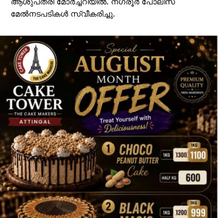
ആശുപത്രി മോർച്ചറിയിൽ. നഗരൂർ പോലീസ്
മേൽനടപടികൾ സ്വീകരിച്ചു.