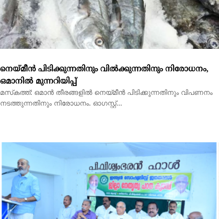
മസ്‌കത്ത്: ഒമാന്‍ തീരങ്ങളില്‍ നെയ്മീന്‍ പിടിക്കുന്നതിനും വിപണനം
നടത്തുന്നതിനും നിരോധനം. ഓഗസ്റ്റ്...
ജില്ലാ നേതൃത്വ പഠന ക്യാമ്പിന്റെ ഉദ്ഘാടനം നടന്നു
പ്രളയവും, മഴക്കെടുതിയും കൊണ്ട് ദുരിതമനുഭവിക്കുന്ന