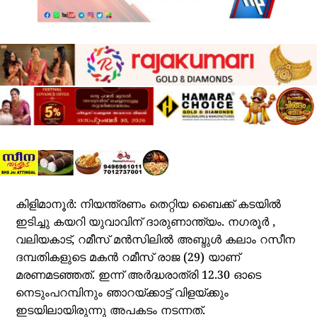
കിളിമാനൂർ: നിയന്ത്രണം തെറ്റിയ ബൈക്ക് കടയിൽ
ഇടിച്ചു കയറി യുവാവിന് ദാരുണാന്ത്യം. നഗരൂർ ,
വലിയകാട്, റമീസ് മൻസിലിൽ അബ്ദുൾ കലാം റസീന
ദമ്പതികളുടെ മകൻ റമീസ് രാജ (29) യാണ്
മരണമടഞ്ഞത്. ഇന്ന് അർദ്ധരാത്രി 12.30 ഓടെ
നെടുംപറമ്പിനും ഞാറയ്ക്കാട്ട് വിളയ്ക്കും
ഇടയിലായിരുന്നു അപകടം നടന്നത്.