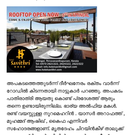
അപകടത്തെത്തുടർന്ന് ദീർഘനേരം രക്തം വാർന്ന്
റോഡിൽ കിടന്നതായി നാട്ടുകാർ പറഞ്ഞു. അപകടം
പാതിരാത്രി ആയതു കൊണ്ട് പ്രദേശത്ത് ആരും
തന്നെ ഉണ്ടായിരുന്നില്ല. ഭാര്യ അൽഫിയ മകൾ.
രണ്ട് വയസ്സുള്ള നൂറമെഹറിൻ . യാസർ അറാഫത്ത് ,
മുഹമ്മദ് ആഷിഖ് , കൈഫ എന്നിവർ
സഹോദരങ്ങളാണ്. മൃതദേഹം ചിറയിൻകീഴ് താലൂക്ക്