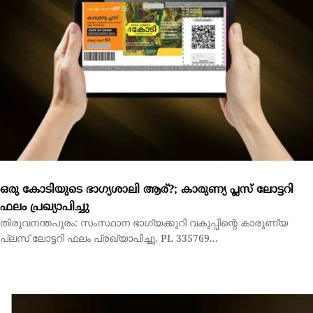
ഒരു കോടിയുടെ ഭാഗ്യശാലി ആര്?; കാരുണ്യ പ്ലസ് ലോട്ടറി
ഫലം പ്രഖ്യാപിച്ചു
തിരുവനന്തപുരം: സംസ്ഥാന ഭാഗ്യക്കുറി വകുപ്പിന്റെ കാരുണ്യ
പ്ലസ് ലോട്ടറി ഫലം പ്രഖ്യാപിച്ചു. PL 335769...