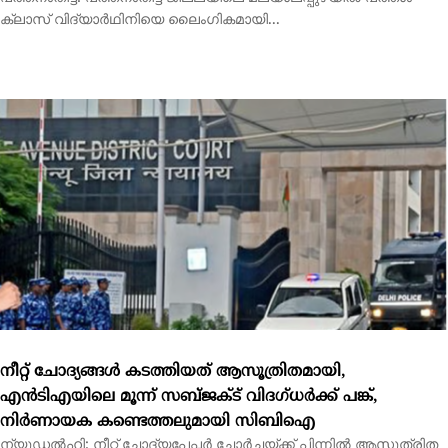
നീറ്റ് ചോദ്യങ്ങള്‍ കടത്തിയത് ആസൂത്രിതമായി,
എന്‍ടിഎയിലെ മൂന്ന് സബ്ജക്ട് വിദഗ്ധര്‍ക്ക് പങ്ക്,
നിര്‍ണായക കണ്ടെത്തലുമായി സിബിഐ
ന്യൂഡല്‍ഹി: നീറ്റ് ചോദ്യപേപ്പര്‍ ചോര്‍ച്ചയ്ക്ക് പിന്നില്‍ ആസൂത്രിത
ഗൂഢാലോചനയുണ്ടായെന്ന് സിബിഐ...