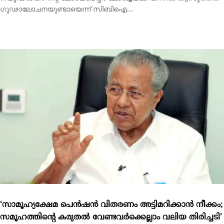
‘സാമൂഹ്യക്ഷേമ പെൻഷൻ വിതരണം അട്ടിമറിക്കാൻ നീക്കം;
സമൂഹത്തിന്റെ കരുതൽ വേണ്ടവർക്കെല്ലാം വലിയ തിരിച്ചടി’
തിരുവനന്തപുരം: സഹകരണബാങ്ക് വഴി ​ഗുണഭോക്താക്കളുടെ
കൈവശം ക്ഷേമപെൻഷൻ തുക നേരിട്ടെത്തിക്കുന്നത് തടഞ്ഞ...