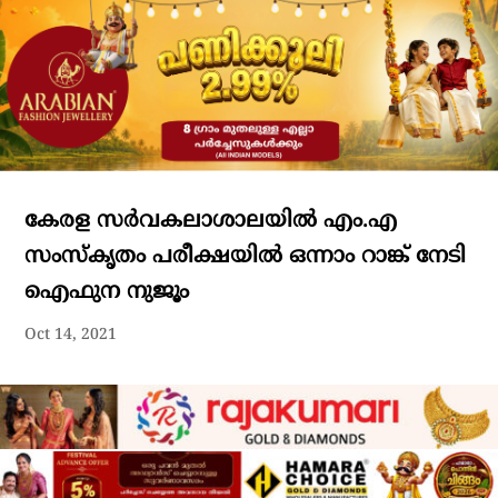
കേരള സർവകലാശാലയിൽ എം.എ
സംസ്‌കൃതം പരീക്ഷയിൽ ഒന്നാം റാങ്ക് നേടി
ഐഫുന നുജൂം
Oct 14, 2021