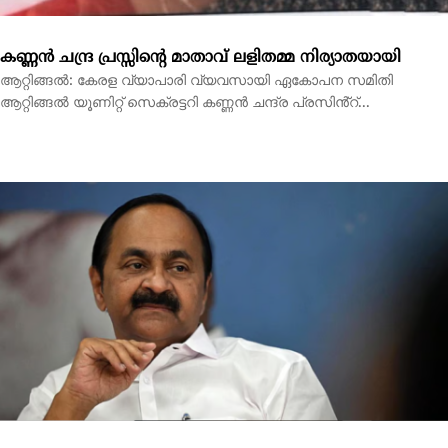
‘വന്ദേമാതരം മുഴുവന്‍ പാടണം’: യുഡിഎഫിലും എതിര്‍പ്പ്,
ബിജെപി കൂട്ടുകെട്ടെന്ന് എല്‍ഡിഎഫ്; സര്‍ക്കാര്‍
പ്രതിരോധത്തില്‍
തിരുവനന്തപുരം: സംസ്ഥാനത്ത് സ്വാതന്ത്ര്യദിനാഘോഷ
വേളയില്‍ വന്ദേമാതരം പൂര്‍ണ രൂപത്തില്‍ ആലപിക്കണമെന്ന...