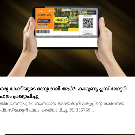
ഒരു കോടിയുടെ ഭാഗ്യശാലി ആര്?; കാരുണ്യ പ്ലസ് ലോട്ടറി
ഫലം പ്രഖ്യാപിച്ചു
തിരുവനന്തപുരം: സംസ്ഥാന ഭാഗ്യക്കുറി വകുപ്പിന്റെ കാരുണ്യ
പ്ലസ് ലോട്ടറി ഫലം പ്രഖ്യാപിച്ചു. PL 335769...