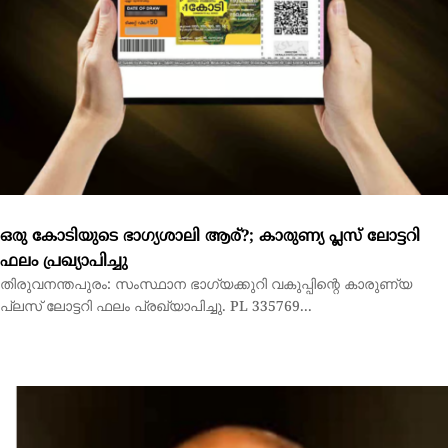
ഒരു കോടിയുടെ ഭാഗ്യശാലി ആര്?; കാരുണ്യ പ്ലസ് ലോട്ടറി
ഫലം പ്രഖ്യാപിച്ചു
തിരുവനന്തപുരം: സംസ്ഥാന ഭാഗ്യക്കുറി വകുപ്പിന്റെ കാരുണ്യ
പ്ലസ് ലോട്ടറി ഫലം പ്രഖ്യാപിച്ചു. PL 335769...