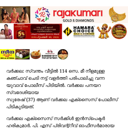
വർക്കല: സ്വന്തം വീട്ടിൽ 114 സെ. മീ നീളമുള്ള
കഞ്ചാവ് ചെടി നട്ട് വളർത്തി പരിപാലിച്ചു വന്ന
യുവാവ് പോലീസ് പിടിയിൽ. വർക്കല പനയറ
സ്വദേശിയായ
സുരേഷ് (37) ആണ് വർക്കല എക്‌സൈസ് പോലീസ്
പിടികൂടിയത്.
വർക്കല എക്‌സൈസ് സർക്കിൾ ഇൻസ്‌പെക്ടർ
ഹരികുമാർ. പി. എസ് പ്രിവന്റ്റീവ് ഓഫീസർമാരായ