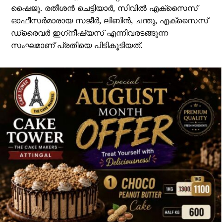
ഷൈജു. രതീശൻ ചെട്ടിയാർ, സിവിൽ എക്‌സൈസ്
ഓഫീസർമാരായ സജീർ, ലിബിൻ, ചന്തു, എക്‌സൈസ്
ഡ്രൈവർ ഇഗ്‌നീഷ്യസ് എന്നിവരടങ്ങുന്ന
സംഘമാണ് പ്രതിയെ പിടികൂടിയത്.