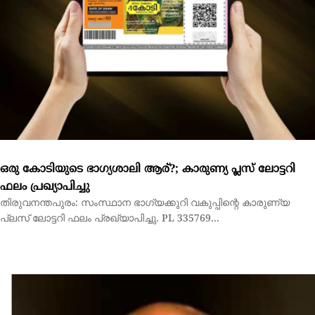
ഒരു കോടിയുടെ ഭാഗ്യശാലി ആര്?; കാരുണ്യ പ്ലസ് ലോട്ടറി
ഫലം പ്രഖ്യാപിച്ചു
തിരുവനന്തപുരം: സംസ്ഥാന ഭാഗ്യക്കുറി വകുപ്പിന്റെ കാരുണ്യ
പ്ലസ് ലോട്ടറി ഫലം പ്രഖ്യാപിച്ചു. PL 335769...