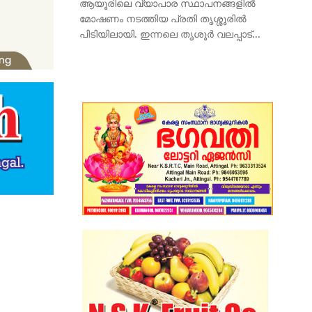
ആയൂരിലെ വ്യാപാര സ്ഥാപനങ്ങളിൽ
മോഷണം നടത്തിയ പ്രതി തൃശ്ശൂരിൽ
പിടിയിലായി. ഇന്നലെ തൃശൂർ വലപ്പാട്...