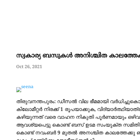
സ്വകാര്യ ബസുകൾ അനിശ്ചിത കാലത്തേക്ക്
Oct 26, 2021
തിരുവനന്തപുരം: ഡീസൽ വില ഭീമമായി വർധിച്ചുകൊണ്
കിലോമീറ്റർ നിരക്ക് 1 രൂപയാക്കുക, വിദ്യാർത്ഥിയാ
കഴിയുന്നത് വരെ വാഹന നികുതി പൂർണമായും ഒഴിവാക
ആവശ്യപെട്ടു കൊണ്ട് ബസ് ഉടമ സംയുക്ത സമിതി സ
കൊണ്ട് നവംബർ 9 മുതൽ അനശ്ചിത കാലത്തേക്കു ബസ്