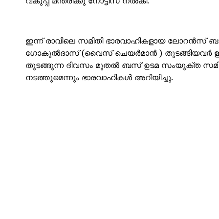
വകുപ്പ് മന്ത്രിക്കു നോട്ടീസ് നൽകി.
ഇന്ന് രാവിലെ സമിതി ഭാരവാഹികളായ ലോറൻസ് 
ഗോകുൽദാസ് (വൈസ് ചെയർമാൻ ) തുടങ്ങിയവർ ഇന്ന്
തുടങ്ങുന്ന ദിവസം മുതൽ ബസ് ഉടമ സംയുക്ത സമ
നടത്തുമെന്നും ഭാരവാഹികൾ അറിയിച്ചു.