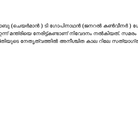
ബാബു (ചെയർമാൻ ) ടി ഗോപിനാഥൻ (ജനറൽ കൺവീനർ ) 
 മന്ത്രിയെ നേരിട്ട്കണ്ടാണ് നിവേദനം നൽകിയത്. സമരം
ിതിയുടെ നേതൃത്വത്തിൽ അനീശ്ചിത കാല റിലേ സത്യാഗ്