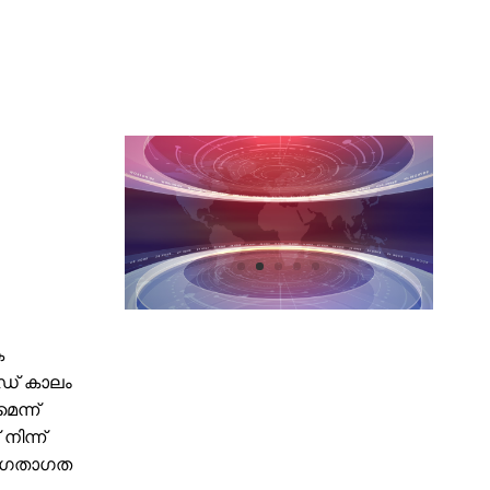
ക
ിഡ് കാലം
ന്ന്
ിന്ന്
ഹു ഗതാഗത