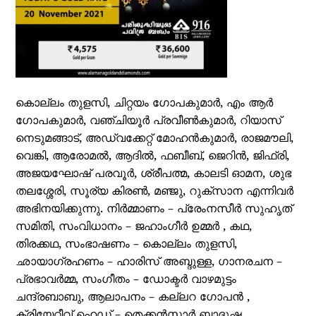
കൊല്ലം തുളസി, ചിറ്റയം ഗോപകുമാർ, എം ആർ
ഗോപകുമാർ, വഞ്ചിയൂർ പ്രവീൺകുമാർ, റിയാസ്
നെടുമങ്ങാട്, അഡ്വക്കേറ്റ് മോഹൻകുമാർ, രാജമൗലി,
വെങ്കി, ആരോമൽ, ആദിൽ, ഫബീബ്, ജെറിൻ, ജിഫ്രി,
അജയഘോഷ് പരവൂർ, ശ്രീപത്മ, കാലടി ഓമന, ശുഭ
തലശ്ശേരി, സൂര്യ കിരൺ, മഞ്ജു, റുക്സാന എന്നിവർ
അഭിനയിക്കുന്നു. നിർമ്മാണം – പ്രേംനസീർ സുഹൃത്
സമിതി, സംവിധാനം – ജഹാംഗീർ ഉമ്മർ , കഥ,
തിരക്കഥ, സംഭാഷണം – കൊല്ലം തുളസി,
ഛായാഗ്രഹണം – ഹാരിസ് അബ്ദുള്ള, ഗാനരചന –
പ്രഭാവർമ്മ, സംഗീതം – ഡോക്ടർ വാഴമുട്ടം
ചന്ദ്രബാബു, ആലാപനം – കല്ലറ ഗോപൻ ,
ക്രിയേറ്റീവ് ഹെഡ് – തെക്കൻസ്റ്റാർ ബാദുഷ