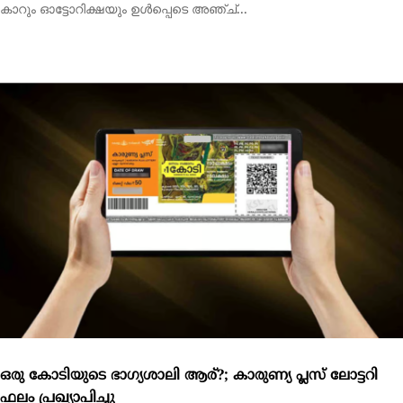
ഒരു കോടിയുടെ ഭാഗ്യശാലി ആര്?; കാരുണ്യ പ്ലസ് ലോട്ടറി
ഫലം പ്രഖ്യാപിച്ചു
തിരുവനന്തപുരം: സംസ്ഥാന ഭാഗ്യക്കുറി വകുപ്പിന്റെ കാരുണ്യ
പ്ലസ് ലോട്ടറി ഫലം പ്രഖ്യാപിച്ചു. PL 335769...