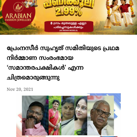
പ്രേംനസീർ സുഹൃത് സമിതിയുടെ പ്രഥമ
നിർമ്മാണ സംരംഭമായ
‘സമാന്തരപക്ഷികൾ’ എന്ന
ചിത്രമൊരുങ്ങുന്നു
Nov 20, 2021