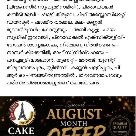
(പ്രേംനസീർ സുഹൃത് സമിതി ), പ്രൊഡക്ഷൻ
കൺട്രോളർ – ഷാജി തിരുമല, ചീഫ് അസ്സോസിയേറ്റ്
ഡയറക്ടർ – ഷാക്കീർ വർക്കല, കല- കണ്ണൻ
മുടവൻമുഗൾ , കോസ്റ്റ്യും – അബി കൃഷ്ണ, ചമയം –
സുധീഷ് ഇരുവയി , പ്രൊഡക്ഷൻ എക്സിക്യൂട്ടീവ് –
ഗോപൻ ശാസ്തമംഗലം, നിർമ്മാണ നിർവ്വഹണം –
നാസർ കിഴക്കതിൽ, ഓഫീസ് നിർവ്വഹണം –
പനച്ചമൂട് ഷാജഹാൻ, യൂണിറ്റ് – മാതാജി യൂണിറ്റ്
തിരുവനന്തപുരം, സ്റ്റിൽസ് – കണ്ണൻ പള്ളിപ്പുറം, പി
ആർ ഓ – അജയ് തുണ്ടത്തിൽ . തിരുവനന്തപുരവും
പരിസര പ്രദേശങ്ങളുമാണ് ലൊക്കേഷൻ. .