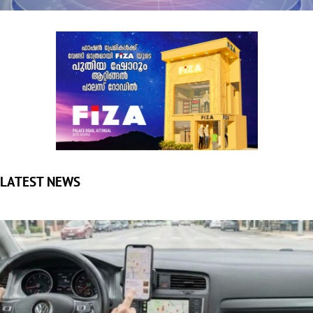
LATEST NEWS
വഴി കാട്ടാന്‍ മാത്രമല്ല; ഇനി ഫുഡ് ഓര്‍ഡര്‍ ചെയ്യാനും