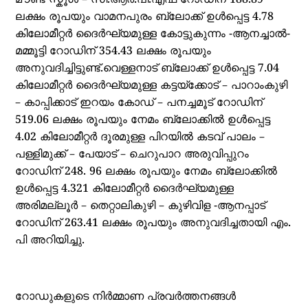
മൗണ്ട് സ്കൂൾ – സി.ആർ.പി.എഫ് റോഡിന് 188.89
ലക്ഷം രൂപയും വാമനപുരം ബ്ലോക്ക് ഉൾപ്പെട്ട 4.78
കിലോമീറ്റർ ദൈർഘ്യമുള്ള കോട്ടുകുന്നം -ആനച്ചാൽ-
മമ്മൂട്ടി റോഡിന് 354.43 ലക്ഷം രൂപയും
അനുവദിച്ചിട്ടുണ്ട്.വെള്ളനാട് ബ്ലോക്ക് ഉൾപ്പെട്ട 7.04
കിലോമീറ്റർ ദൈർഘ്യമുള്ള കട്ടയ്ക്കോട് – പാറാംകുഴി
– കാപ്പിക്കാട് ഇറയം കോഡ് – പനച്ചമൂട് റോഡിന്
519.06 ലക്ഷം രൂപയും നേമം ബ്ലോക്കിൽ ഉൾപ്പെട്ട
4.02 കിലോമീറ്റർ ദൂരമുള്ള പിറയിൽ കടവ് പാലം –
പള്ളിമുക്ക് – പേയാട് – ചെറുപാറ അരുവിപ്പുറം
റോഡിന് 248. 96 ലക്ഷം രൂപയും നേമം ബ്ലോക്കിൽ
ഉൾപ്പെട്ട 4.321 കിലോമീറ്റർ ദൈർഘ്യമുള്ള
അരിമല്ലൂർ – തെറ്റാലികുഴി – കുഴിവിള -ആനപ്പാട്
റോഡിന് 263.41 ലക്ഷം രൂപയും അനുവദിച്ചതായി എം.
പി അറിയിച്ചു.
റോഡുകളുടെ നിർമ്മാണ പ്രവർത്തനങ്ങൾ