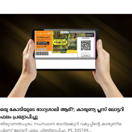
ഒരു കോടിയുടെ ഭാഗ്യശാലി ആര്?; കാരുണ്യ പ്ലസ് ലോട്ടറി
ഫലം പ്രഖ്യാപിച്ചു
തിരുവനന്തപുരം: സംസ്ഥാന ഭാഗ്യക്കുറി വകുപ്പിന്റെ കാരുണ്യ
പ്ലസ് ലോട്ടറി ഫലം പ്രഖ്യാപിച്ചു. PL 335769...