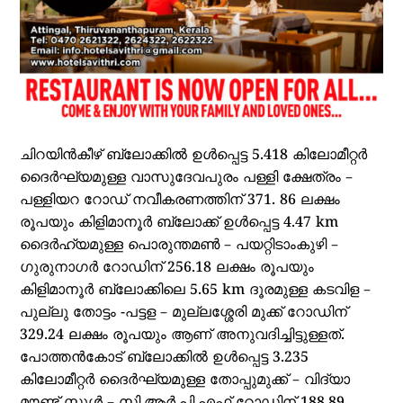
ചിറയിൻകീഴ് ബ്ലോക്കിൽ ഉൾപ്പെട്ട 5.418 കിലോമീറ്റർ
ദൈർഘ്യമുള്ള വാസുദേവപുരം പള്ളി ക്ഷേത്രം –
പള്ളിയറ റോഡ് നവീകരണത്തിന് 371. 86 ലക്ഷം
രൂപയും കിളിമാനൂർ ബ്ലോക്ക് ഉൾപ്പെട്ട 4.47 km
ദൈർഹ്യമുള്ള പൊരുന്തമൺ – പയറ്റിടാംകുഴി –
ഗുരുനാഗർ റോഡിന് 256.18 ലക്ഷം രൂപയും
കിളിമാനൂർ ബ്ലോക്കിലെ 5.65 km ദൂരമുള്ള കടവിള –
പുല്ലു തോട്ടം -പട്ടള – മുല്ലശ്ശേരി മുക്ക് റോഡിന്
329.24 ലക്ഷം രൂപയും ആണ് അനുവദിച്ചിട്ടുള്ളത്.
പോത്തൻകോട് ബ്ലോക്കിൽ ഉൾപ്പെട്ട 3.235
കിലോമീറ്റർ ദൈർഘ്യമുള്ള തോപ്പുമുക്ക് – വിദ്യാ