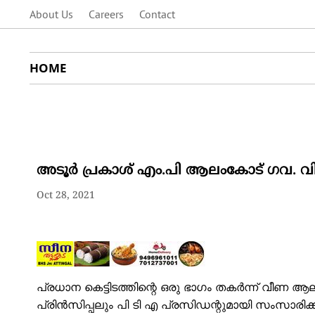
About Us
Careers
Contact
HOME
അടൂർ പ്രകാശ് എം.പി ആലംകോട് ഗവ. വി.
Oct 28, 2021
പ്രധാന കെട്ടിടത്തിന്റെ ഒരു ഭാഗം തകർന്ന് വീണ ആല
പ്രിൻസിപ്പലും പി ടി എ പ്രസിഡന്റുമായി സംസാരി