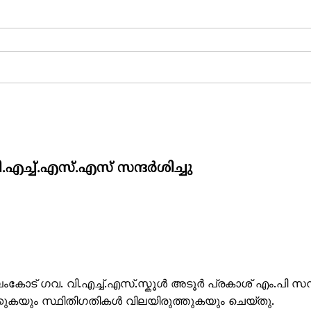
എച്ച്.എസ്.എസ് സന്ദർശിച്ചു
ംകോട് ഗവ. വി.എച്ച്.എസ്.സ്കൂൾ അടൂർ പ്രകാശ് എം.പി സന്ദ
ക്കുകയും സ്ഥിതിഗതികൾ വിലയിരുത്തുകയും ചെയ്തു.