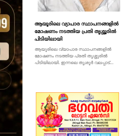
പിടിയിലായി
ആയൂരിലെ വ്യാപാര സ്ഥാപനങ്ങളിൽ
മോഷണം നടത്തിയ പ്രതി തൃശ്ശൂരിൽ
പിടിയിലായി. ഇന്നലെ തൃശൂർ വലപ്പാട്...