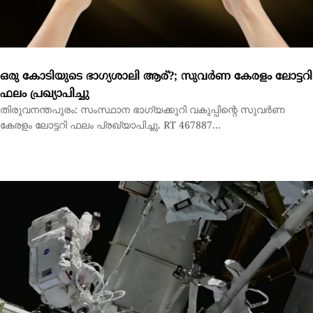
കേരളം ലോട്ടറി ഫലം പ്രഖ്യാപിച്ചു. RT 467887...
6 മണിക്കൂര്‍ 27 മിനിറ്റ് !ബഹിരാകാശത്ത് മലയാളിക്ക് ചരിത്ര
നേട്ടം
വാഷിങ്ടണ്‍: ബഹിരാകാശത്ത് ചരിത്ര നേട്ടവുമായി മലയാളിയായ