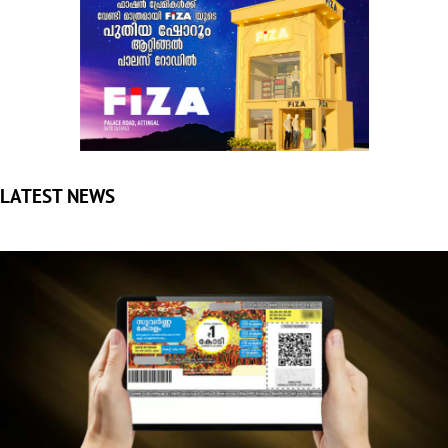
LATEST NEWS
ഒരു കോടിയുടെ ഭാഗ്യശാലി ആര്?; സുവര്‍ണ കേരളം ലോട്ടറി
ഫലം പ്രഖ്യാപിച്ചു
തിരുവനന്തപുരം: സംസ്ഥാന ഭാഗ്യക്കുറി വകുപ്പിന്റെ സുവര്‍ണ