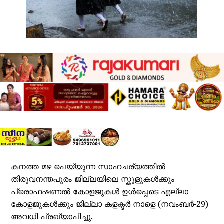
കനത്ത മഴ പെയ്യുന്ന സാഹചര്യത്തിൽ
തിരുവനന്തപുരം ജില്ലയിലെ സ്കൂളുകൾക്കും
പ്രൊഫഷണൽ കോളജുകൾ ഉൾപ്പെടെ എല്ലാ
കോളജുകൾക്കും ജില്ലാ കളക്ടർ നാളെ (നവംബർ-29)
അവധി പ്രഖ്യാപിച്ചു.