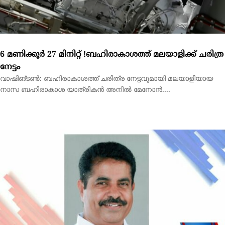
നാസ ബഹിരാകാശ യാത്രികന്‍ അനില്‍ മേനോന്‍....
​വിഴിഞ്ഞം – നാവായ്ക്കുളം ഗ്രീൻഫീൽഡ് ഹൈവേ ഔട്ടർ
റിംഗ് റോഡ് പുതുക്കിയ DPR തയ്യാറാക്കിയതായി അടൂർ
പ്രകാശ്. എം. പി.