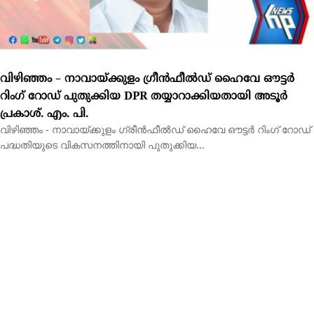
വിഴിഞ്ഞം - നാവായ്ക്കുളം ഗ്രീൻഫീൽഡ് ഹൈവേ ഔട്ടർ റിംഗ് റോഡ്
പദ്ധതിയുടെ വികസനത്തിനായി പുതുക്കിയ...