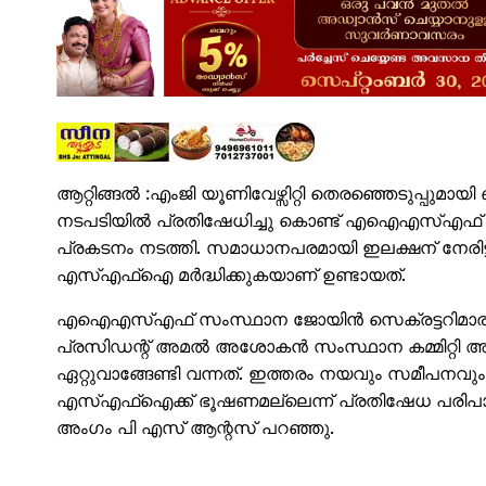
ആറ്റിങ്ങൽ :എംജി യൂണിവേഴ്സിറ്റി തെരഞ്ഞെടുപ്പു
നടപടിയിൽ പ്രതിഷേധിച്ചു കൊണ്ട് എഐഎസ്എഫ് ആറ്
പ്രകടനം നടത്തി. സമാധാനപരമായി ഇലക്ഷന് നേ
എസ്എഫ്ഐ മർദ്ധിക്കുകയാണ് ഉണ്ടായത്.
എഐഎസ്എഫ് സംസ്ഥാന ജോയിൻ സെക്രട്ടറിമാര
പ്രസിഡന്റ് അമൽ അശോകൻ സംസ്ഥാന കമ്മിറ്റി അ
ഏറ്റുവാങ്ങേണ്ടി വന്നത്. ഇത്തരം നയവും സമീപനവു
എസ്എഫ്ഐക്ക് ഭൂഷണമല്ലെന്ന് പ്രതിഷേധ പരിപാ
അംഗം പി എസ് ആന്റസ് പറഞ്ഞു.