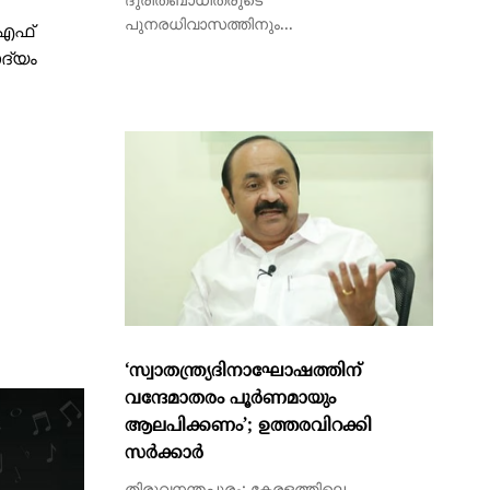
എഫ്
ദ്യം
‘സ്വാതന്ത്ര്യദിനാഘോഷത്തിന്
വന്ദേമാതരം പൂര്‍ണമായും
ആലപിക്കണം’; ഉത്തരവിറക്കി
സര്‍ക്കാര്‍
തിരുവനന്തപുരം: കേരളത്തിലെ
സ്വാതന്ത്ര്യ ദിനാഘോഷങ്ങളില്‍ ദേശീയ
ഗീതമായ വന്ദേമാതരം മുഴുവനായും...