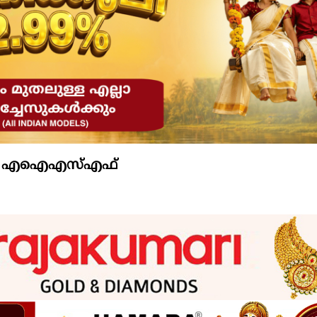
ം: എഐഎസ്എഫ്