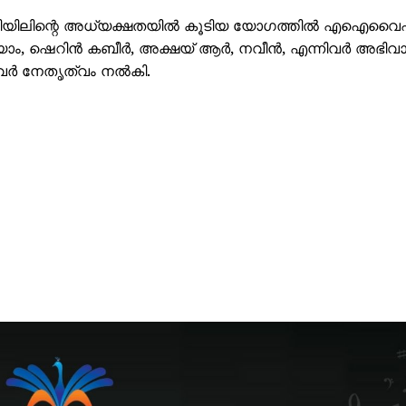
്ചിയിലിന്റെ അധ്യക്ഷതയിൽ കൂടിയ യോഗത്തിൽ എഐവൈ
ശ്യാം, ഷെറിൻ കബീർ, അക്ഷയ് ആർ, നവീൻ, എന്നിവർ അഭിവാ
നിവർ നേതൃത്വം നൽകി.