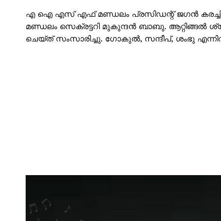
എ ഐ എസ് എഫ് മണ്ഡലം പ്രസിഡന്റ് ജഗൻ കരച
മണ്ഡലം സെക്രട്ടറി മുകുന്ദൻ ബാബു. ആറ്റിങ്ങൽ 
ചെയ്ത് സംസാരിച്ചു. ഗോകുൽ, സന്ദീപ്, ശംഭു എന്