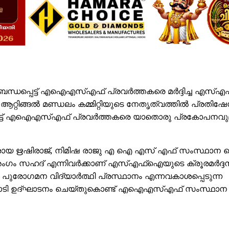
മായി ബന്ധപ്പെട്ട് എഐഎസ്എഫ് പ്രവർത്തകരെ മർദ്ദിച്ച എസ
റിങ്ങൽ മണ്ഡലം കമ്മിറ്റിയുടെ നേതൃത്വത്തിൽ പ്രതിഷ
രിട്ട് എഐഎസ്എഫ് പ്രവർത്തകരെ യാതൊരു പ്രകോപനവു
ായ ഋഷിരാജ്, നിമിഷ രാജു എ ഐ എസ് എഫ് സംസ്ഥാന
ംഗം സഹദ് എന്നിവർക്കാണ് എസ്എഫ്ഐയുടെ ക്രൂരമർദ്ദ
ം പുരോഗമന വിദ്യാർത്ഥി പ്രസ്ഥാനം എന്നവകാശപ്പെടുന്ന
ടി ഉദ്ഘാടനം ചെയ്തുകൊണ്ട് എഐഎസ്എഫ് സംസ്ഥാന കമ്മ