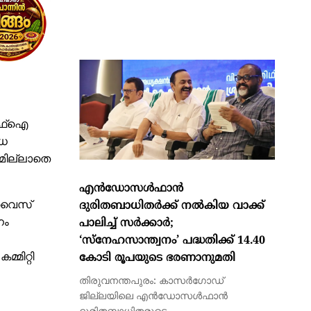
എന്‍ഡോസള്‍ഫാന്‍
്എഫ്ഐ
ദുരിതബാധിതര്‍ക്ക് നല്‍കിയ വാക്ക്
േധ
പാലിച്ച് സര്‍ക്കാര്‍;
മില്ലാതെ
‘സ്നേഹസാന്ത്വനം’ പദ്ധതിക്ക് 14.40
കോടി രൂപയുടെ ഭരണാനുമതി
 വൈസ്
തിരുവനന്തപുരം: കാസര്‍ഗോഡ്
നം
ജില്ലയിലെ എന്‍ഡോസള്‍ഫാന്‍
ദുരിതബാധിതരുടെ
പുനരധിവാസത്തിനും...
ിറ്റി