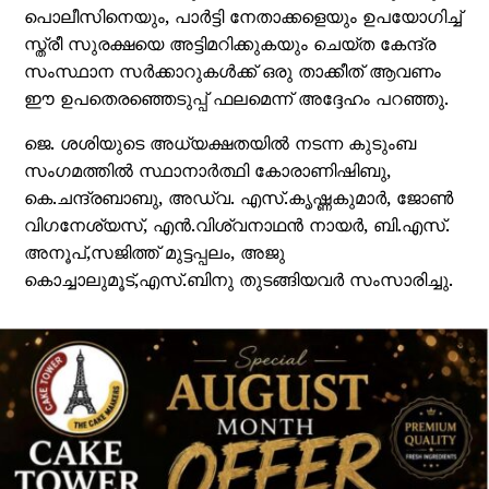
പൊലീസിനെയും, പാര്‍ട്ടി നേതാക്കളെയും ഉപയോഗിച്ച്
സ്ത്രീ സുരക്ഷയെ അട്ടിമറിക്കുകയും ചെയ്ത കേന്ദ്ര
സംസ്ഥാന സര്‍ക്കാറുകള്‍ക്ക് ഒരു താക്കീത് ആവണം
ഈ ഉപതെരഞ്ഞെടുപ്പ് ഫലമെന്ന് അദ്ദേഹം പറഞ്ഞു.
ജെ. ശശിയുടെ അധ്യക്ഷതയില്‍ നടന്ന കുടുംബ
സംഗമത്തില്‍ സ്ഥാനാര്‍ത്ഥി കോരാണിഷിബു,
കെ.ചന്ദ്രബാബു, അഡ്വ. എസ്.കൃഷ്ണകുമാര്‍, ജോൺ
വിഗനേശ്യസ്, എന്‍.വിശ്വനാഥന്‍ നായര്‍, ബി.എസ്.
അനൂപ്,സജിത്ത് മുട്ടപ്പലം, അജു
കൊച്ചാലുമൂട്,എസ്.ബിനു തുടങ്ങിയവര്‍ സംസാരിച്ചു.