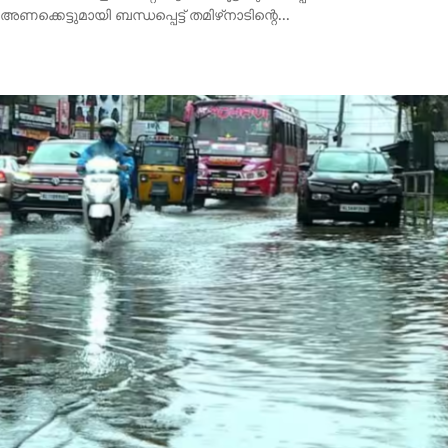
ആശ്വാസം, മഴയുടെ തീവ്രത കുറയുന്നു; അഞ്ചു ജില്ലകളില്‍
ഓറഞ്ച് അലർട്ട്, ശനിയാഴ്ച വരെ ജാഗ്രത
തിരുവനന്തപുരം: കഴിഞ്ഞ ദിവസങ്ങളില്‍ മഴക്കെടുതിയില്‍ വലഞ്ഞ
കേരളത്തില്‍ മഴയുടെ ശക്തി കുറയുന്നു....