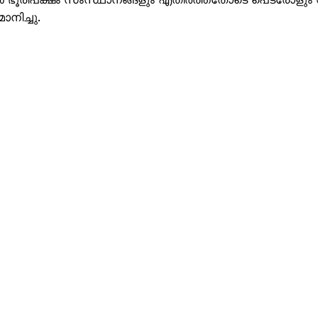
ല്‍ ഭൂരിപക്ഷം സംസ്ഥാനങ്ങളും എതിര്‍ത്തതോടെ പെട്രോളു
ാനിച്ചു.