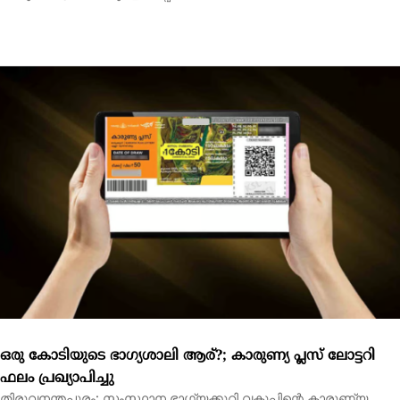
ഒരു കോടിയുടെ ഭാഗ്യശാലി ആര്?; കാരുണ്യ പ്ലസ് ലോട്ടറി
ഫലം പ്രഖ്യാപിച്ചു
തിരുവനന്തപുരം: സംസ്ഥാന ഭാഗ്യക്കുറി വകുപ്പിന്റെ കാരുണ്യ
പ്ലസ് ലോട്ടറി ഫലം പ്രഖ്യാപിച്ചു. PL 335769...