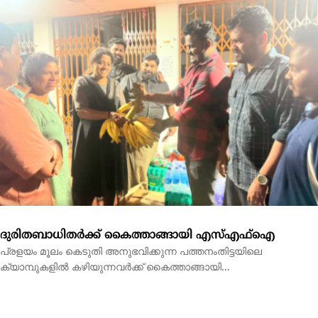
ദുരിതബാധിതർക്ക് കൈത്താങ്ങായി എസ്എഫ്ഐ
പ്രളയം മൂലം കെടുതി അനുഭവിക്കുന്ന പത്തനംതിട്ടയിലെ
ക്യാമ്പുകളിൽ കഴിയുന്നവർക്ക് കൈത്താങ്ങായി...