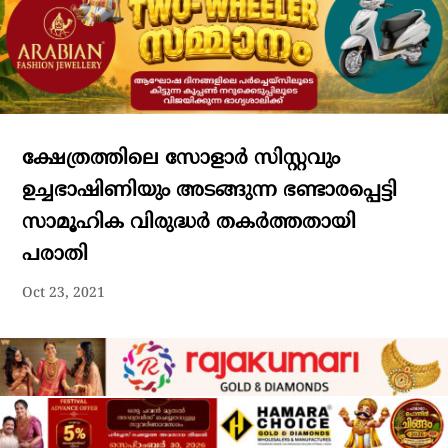
ക്ഷേത്രത്തിലെ സോളാർ സിസ്റ്റവും
ഉച്ചഭാഷിണിയും അടങ്ങുന്ന ഭണ്ടാരപ്പെട്ടി
സാമൂഹിക വിരുദ്ധർ തകർത്തതായി
പരാതി
Oct 23, 2021