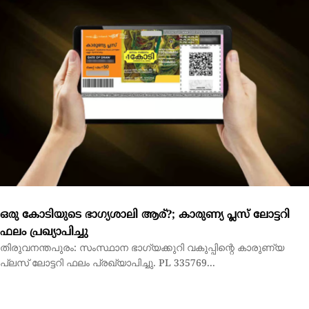
ഒരു കോടിയുടെ ഭാഗ്യശാലി ആര്?; കാരുണ്യ പ്ലസ് ലോട്ടറി
ഫലം പ്രഖ്യാപിച്ചു
തിരുവനന്തപുരം: സംസ്ഥാന ഭാഗ്യക്കുറി വകുപ്പിന്റെ കാരുണ്യ
പ്ലസ് ലോട്ടറി ഫലം പ്രഖ്യാപിച്ചു. PL 335769...