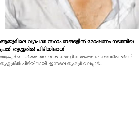
ആയൂരിലെ വ്യാപാര സ്ഥാപനങ്ങളിൽ മോഷണം നടത്തിയ പ്രതി
തൃശ്ശൂരിൽ പിടിയിലായി. ഇന്നലെ തൃശൂർ വലപ്പാട്...