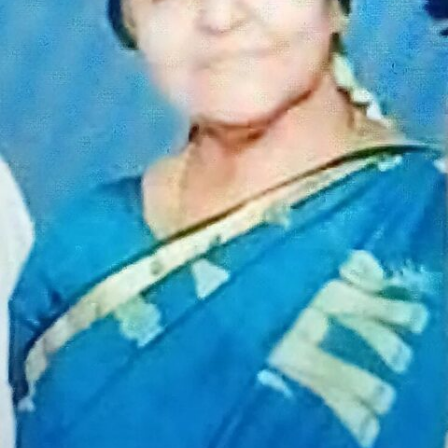
കണ്ണൻ ചന്ദ്ര പ്രസ്സിൻ്റെ മാതാവ് ലളിതമ്മ (74) നിര്യാതയായി
ആറ്റിങ്ങൽ: കേരള വ്യാപാരി വ്യവസായി ഏകോപന സമിതി
ആറ്റിങ്ങൽ യൂണിറ്റ് സെക്രട്ടറി കണ്ണൻ ചന്ദ്ര പ്രസിൻ്റ്...