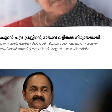
ആറ്റിങ്ങൽ: കേരള വ്യാപാരി വ്യവസായി ഏകോപന സമിതി
ആറ്റിങ്ങൽ യൂണിറ്റ് സെക്രട്ടറി കണ്ണൻ ചന്ദ്ര പ്രസിൻ്റ്...
‘വന്ദേമാതരം മുഴുവന്‍ പാടണം’: യുഡിഎഫിലും എതിര്‍പ്പ്,
ബിജെപി കൂട്ടുകെട്ടെന്ന് എല്‍ഡിഎഫ്; സര്‍ക്കാര്‍
പ്രതിരോധത്തില്‍