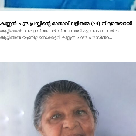
കണ്ണൻ ചന്ദ്ര പ്രസ്സിൻ്റെ മാതാവ് ലളിതമ്മ നിര്യാതയായി