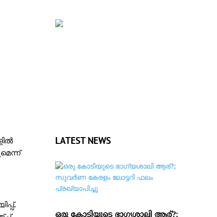
LATEST NEWS
കളിൽ
െന്ന്
്പ്.
ഒരു കോടിയുടെ ഭാഗ്യശാലി ആര്?;