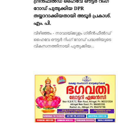
ഗ്രീൻഫീൽഡ് ഹൈവേ ഔട്ടർ റിംഗ്
റോഡ് പുതുക്കിയ DPR
തയ്യാറാക്കിയതായി അടൂർ പ്രകാശ്.
എം. പി.
വിഴിഞ്ഞം - നാവായ്ക്കുളം ഗ്രീൻഫീൽഡ്
ഹൈവേ ഔട്ടർ റിംഗ് റോഡ് പദ്ധതിയുടെ
വികസനത്തിനായി പുതുക്കിയ...