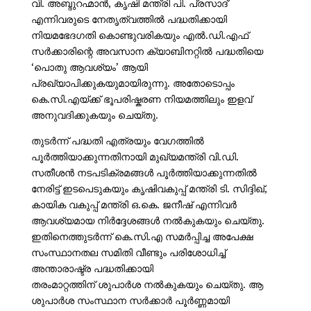
വി. അബ്ദുറഹ്മാൻ, കൃഷി മന്ത്രി പി. പ്രസാദ്
എന്നിവരുടെ നേതൃത്വത്തിൽ പദ്ധതിക്കായി
നിയമഭേദഗതി കൊണ്ടുവരികയും എൽ.ഡി.എഫ്
സർക്കാരിന്റെ അവസാന ക്യാബിനറ്റിൽ പദ്ധതിയെ
‘പൊതു ആവശ്യം’ ആയി
പ്രഖ്യാപിക്കുകയുമായിരുന്നു. അതോടൊപ്പം
കെ.സി.എയ്ക്ക് ഭൂപരിഷ്കരണ നിയമത്തിലും ഇളവ്
അനുവദിക്കുകയും ചെയ്തു.
തുടർന്ന് പദ്ധതി എത്രയും വേഗത്തിൽ
പൂർത്തിയാക്കുന്നതിനായി മുഖ്യമന്ത്രി വി.ഡി.
സതീശൻ നടപടിക്രമങ്ങൾ പൂർത്തിയാക്കുന്നതിൽ
നേരിട്ട് ഇടപെടുകയും കൃഷിവകുപ്പ് മന്ത്രി ടി. സിദ്ദിഖ്,
കായിക വകുപ്പ് മന്ത്രി ഒ.കെ. ജനീഷ് എന്നിവർ
ആവശ്യമായ നിർദ്ദേശങ്ങൾ നൽകുകയും ചെയ്തു.
ഇതിനെത്തുടർന്ന് കെ.സി.എ സമർപ്പിച്ച അപേക്ഷ
സംസ്ഥാനതല സമിതി വീണ്ടും പരിശോധിച്ച്
അന്താരാഷ്ട്ര പദ്ധതിക്കായി
തരംമാറ്റത്തിന് ശുപാർശ നൽകുകയും ചെയ്തു. ആ
ശുപാർശ സംസ്ഥാന സർക്കാർ പൂർണ്ണമായി