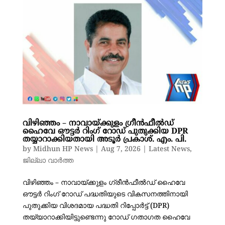
​വിഴിഞ്ഞം – നാവായ്ക്കുളം ഗ്രീൻഫീൽഡ്
ഹൈവേ ഔട്ടർ റിംഗ് റോഡ് പുതുക്കിയ DPR
തയ്യാറാക്കിയതായി അടൂർ പ്രകാശ്. എം. പി.
by
Midhun HP News
|
Aug 7, 2026
|
Latest News
,
ജില്ലാ വാർത്ത
വിഴിഞ്ഞം – നാവായ്ക്കുളം ഗ്രീൻഫീൽഡ് ഹൈവേ
ഔട്ടർ റിംഗ് റോഡ് പദ്ധതിയുടെ വികസനത്തിനായി
പുതുക്കിയ വിശദമായ പദ്ധതി റിപ്പോർട്ട് (DPR)
തയ്യാറാക്കിയിട്ടുണ്ടെന്നു റോഡ് ഗതാഗത ഹൈവേ