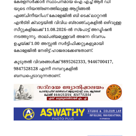
കേരളസർക്കാർ സ്ഥാപനമായ ഐ എച്ച് ആർ ഡി
യുടെ നിയന്ത്രണത്തിലുള്ള ആറ്റിങ്ങൽ
എഞ്ചിനീയറിംഗ് കോളേജിൽ ബി ടെക് ലാറ്ററൽ
എൻട്രി ക്വാട്ടയിൽ വിവിധ ബ്രാഞ്ചുകളിൽ ഒഴിവുള്ള
സീറ്റുകളിലേക്ക് 11.08.2026-ൽ സ്പോട്ട് അഡ്മിഷൻ
നടത്തുന്നു. താല്പര്യമുള്ളവർ അന്നേ ദിവസം
ഉച്ചയ്ക്ക് 1.00 അസ്സൽ സർട്ടിഫിക്കറ്റുകളുമായി
കോളേജിൽ നേരിട്ട് ഹാജരാക്കേണ്ടതാണ്.
കൂടുതൽ വിവരങ്ങൾക്ക് 9895262333, 9446700417,
9847528128 എന്നീ നമ്പറുകളിൽ
ബന്ധപ്പെടാവുന്നതാണ്.