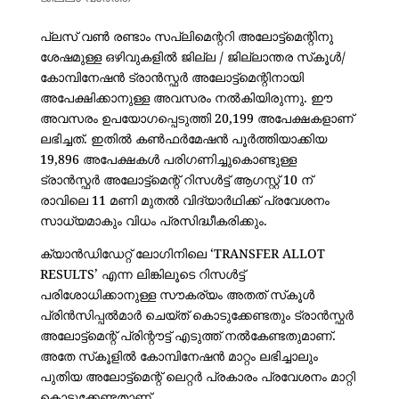
പ്ലസ് വൺ രണ്ടാം സപ്ലിമെന്ററി അലോട്ട്‌മെന്റിനു
ശേഷമുള്ള ഒഴിവുകളിൽ ജില്ല / ജില്ലാന്തര സ്‌കൂൾ/
കോമ്പിനേഷൻ ട്രാൻസ്ഫർ അലോട്ട്‌മെന്റിനായി
അപേക്ഷിക്കാനുള്ള അവസരം നൽകിയിരുന്നു. ഈ
അവസരം ഉപയോഗപ്പെടുത്തി 20,199 അപേക്ഷകളാണ്
ലഭിച്ചത്. ഇതിൽ കൺഫർമേഷൻ പൂർത്തിയാക്കിയ
19,896 അപേക്ഷകൾ പരിഗണിച്ചുകൊണ്ടുള്ള
ട്രാൻസ്ഫർ അലോട്ട്മെന്റ് റിസൾട്ട് ആഗസ്റ്റ് 10 ന്
രാവിലെ 11 മണി മുതൽ വിദ്യാർഥിക്ക് പ്രവേശനം
സാധ്യമാകും വിധം പ്രസിദ്ധീകരിക്കും.
ക്യാൻഡിഡേറ്റ് ലോഗിനിലെ ‘TRANSFER ALLOT
RESULTS’ എന്ന ലിങ്കിലൂടെ റിസൾട്ട്
പരിശോധിക്കാനുള്ള സൗകര്യം അതത് സ്‌കൂൾ
പ്രിൻസിപ്പൽമാർ ചെയ്ത് കൊടുക്കേണ്ടതും ട്രാൻസ്ഫർ
അലോട്ട്‌മെന്റ് പ്രിന്റൗട്ട് എടുത്ത് നൽകേണ്ടതുമാണ്.
അതേ സ്‌കൂളിൽ കോമ്പിനേഷൻ മാറ്റം ലഭിച്ചാലും
പുതിയ അലോട്ട്‌മെന്റ് ലെറ്റർ പ്രകാരം പ്രവേശനം മാറ്റി
കൊടുക്കേണ്ടതാണ്.