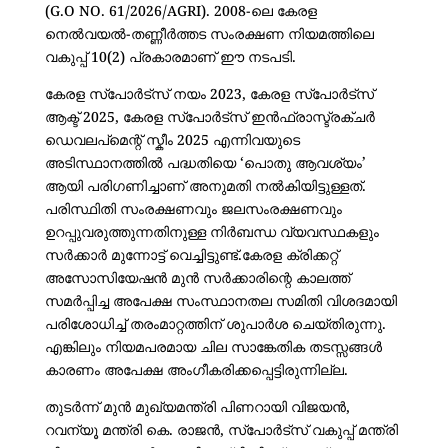
(G.O NO. 61/2026/AGRI). 2008-ലെ കേരള
നെൽവയൽ-തണ്ണീർത്തട സംരക്ഷണ നിയമത്തിലെ
വകുപ്പ് 10(2) പ്രകാരമാണ് ഈ നടപടി.
കേരള സ്പോർട്സ് നയം 2023, കേരള സ്പോർട്സ്
ആക്ട് 2025, കേരള സ്പോർട്സ് ഇൻഫ്രാസ്ട്രക്ചർ
ഡെവലപ്മെന്റ് സ്കീം 2025 എന്നിവയുടെ
അടിസ്ഥാനത്തിൽ പദ്ധതിയെ ‘പൊതു ആവശ്യം’
ആയി പരിഗണിച്ചാണ് അനുമതി നൽകിയിട്ടുള്ളത്.
പരിസ്ഥിതി സംരക്ഷണവും ജലസംരക്ഷണവും
ഉറപ്പുവരുത്തുന്നതിനുള്ള നിർബന്ധ വ്യവസ്ഥകളും
സർക്കാർ മുന്നോട്ട് വെച്ചിട്ടുണ്ട്.കേരള ക്രിക്കറ്റ്
അസോസിയേഷൻ മുൻ സർക്കാരിന്റെ കാലത്ത്
സമർപ്പിച്ച അപേക്ഷ സംസ്ഥാനതല സമിതി വിശദമായി
പരിശോധിച്ച് തരംമാറ്റത്തിന് ശുപാർശ ചെയ്തിരുന്നു.
എങ്കിലും നിയമപരമായ ചില സാങ്കേതിക തടസ്സങ്ങൾ
കാരണം അപേക്ഷ അംഗീകരിക്കപ്പെട്ടിരുന്നില്ല.
തുടർന്ന് മുൻ മുഖ്യമന്ത്രി പിണറായി വിജയൻ,
റവന്യൂ മന്ത്രി കെ. രാജൻ, സ്പോർട്സ് വകുപ്പ് മന്ത്രി