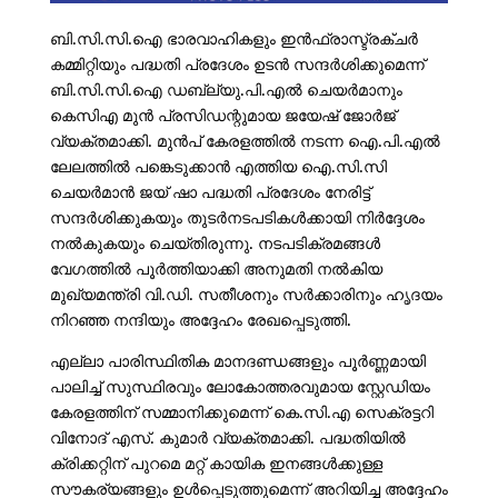
ബി.സി.സി.ഐ ഭാരവാഹികളും ഇൻഫ്രാസ്ട്രക്ചർ
കമ്മിറ്റിയും പദ്ധതി പ്രദേശം ഉടൻ സന്ദർശിക്കുമെന്ന്
ബി.സി.സി.ഐ ഡബ്ല്യു.പി.എൽ ചെയർമാനും
കെസിഎ മുൻ പ്രസിഡന്റുമായ ജയേഷ് ജോർജ്
വ്യക്തമാക്കി. മുൻപ് കേരളത്തിൽ നടന്ന ഐ.പി.എൽ
ലേലത്തിൽ പങ്കെടുക്കാൻ എത്തിയ ഐ.സി.സി
ചെയർമാൻ ജയ് ഷാ പദ്ധതി പ്രദേശം നേരിട്ട്
സന്ദർശിക്കുകയും തുടർനടപടികൾക്കായി നിർദ്ദേശം
നൽകുകയും ചെയ്തിരുന്നു. നടപടിക്രമങ്ങൾ
വേഗത്തിൽ പൂർത്തിയാക്കി അനുമതി നൽകിയ
മുഖ്യമന്ത്രി വി.ഡി. സതീശനും സർക്കാരിനും ഹൃദയം
നിറഞ്ഞ നന്ദിയും അ​ദ്ദേഹം രേഖപ്പെടുത്തി.
എല്ലാ പാരിസ്ഥിതിക മാനദണ്ഡങ്ങളും പൂർണ്ണമായി
പാലിച്ച് സുസ്ഥിരവും ലോകോത്തരവുമായ സ്റ്റേഡിയം
കേരളത്തിന് സമ്മാനിക്കുമെന്ന് കെ.സി.എ സെക്രട്ടറി
വിനോദ് എസ്. കുമാർ വ്യക്തമാക്കി. പദ്ധതിയിൽ
ക്രിക്കറ്റിന് പുറമെ മറ്റ് കായിക ഇനങ്ങൾക്കുള്ള
സൗകര്യങ്ങളും ഉൾപ്പെടുത്തുമെന്ന് അറിയിച്ച അദ്ദേഹം