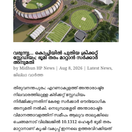
വരുന്നു… കൊച്ചിയിൽ പുതിയ ക്രിക്കറ്റ്
സ്റ്റേഡിയം; ഭൂമി തരം മാറ്റാൻ സർക്കാർ
അനുമതി
by
Midhun HP News
|
Aug 8, 2026
|
Latest News
,
ജില്ലാ വാർത്ത
തിരുവനന്തപുരം: എറണാകുളത്ത് അന്താരാഷ്ട്ര
നിലവാരത്തിലുള്ള ക്രിക്കറ്റ് സ്റ്റേഡിയം
നിർമ്മിക്കുന്നതിന് കേരള സർക്കാർ ഔദ്യോഗിക
അനുമതി നൽകി. നെടുമ്പാശ്ശേരി അന്താരാഷ്ട്ര
വിമാനത്താവളത്തിന് സമീപം ആലുവ താലൂക്കിലെ
ചെങ്ങമനാട് വില്ലേജിൽ 10.1312 ഹെക്ടർ ഭൂമി തരം
മാറ്റാനാണ് കൃഷി വകുപ്പ് ഇന്നലെ ഉത്തരവിറക്കിയത്