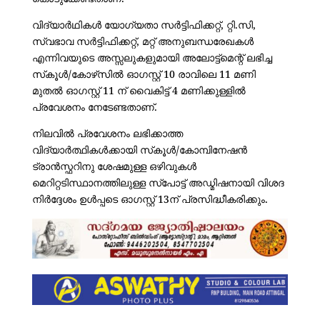
വിദ്യാർഥികൾ യോഗ്യതാ സർട്ടിഫിക്കറ്റ്, റ്റി.സി,
സ്വഭാവ സർട്ടിഫിക്കറ്റ്, മറ്റ് അനുബന്ധരേഖകൾ
എന്നിവയുടെ അസ്സലുകളുമായി അലോട്ട്‌മെന്റ് ലഭിച്ച
സ്‌കൂൾ/കോഴ്‌സിൽ ഓഗസ്റ്റ് 10 രാവിലെ 11 മണി
മുതൽ ഓഗസ്റ്റ് 11 ന് വൈകിട്ട് 4 മണിക്കുള്ളിൽ
പ്രവേശനം നേടേണ്ടതാണ്.
നിലവിൽ പ്രവേശനം ലഭിക്കാത്ത
വിദ്യാർത്ഥികൾക്കായി സ്‌കൂൾ/കോമ്പിനേഷൻ
ട്രാൻസ്ഫറിനു ശേഷമുള്ള ഒഴിവുകൾ
മെറിറ്റടിസ്ഥാനത്തിലുള്ള സ്‌പോട്ട് അഡ്മിഷനായി വിശദ
നിർദ്ദേശം ഉൾപ്പടെ ഓഗസ്റ്റ് 13ന് പ്രസിദ്ധീകരിക്കും.