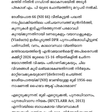
മന്ത്രി നിതിൻ ഗഡ്ഗരി ലോകസഭയിൽ അടൂർ
പ്രകാശ് എം. പി യുടെ ചോദ്യത്തിനു മറുപടി നൽകി.
ദേശീയപാത 66 (NH 66) വീതികൂട്ടൽ പദ്ധതി
നടപ്പിലാക്കിയതിലെ പരിചയസമ്പത്ത് മുൻനിർത്തി,
കുന്നുകൾ ഇടിച്ചുനിരത്തുന്നത് പരമാവധി
കുറയ്ക്കുന്നതിനായി ടണലുകളും വയാഡക്റ്റുകളും
(Viaducts) ഉൾപ്പെടുത്തി DPR പുനഃപരിശോധിച്ചിട്ടുണ്ട്.
പരിസ്ഥിതി, വനം, കാലാവസ്ഥാ വ്യതിയാന
മന്ത്രാലയത്തിന്റെ എൻവയോൺമെന്റ് അപ്രൈസൽ
കമ്മിറ്റി 2026 ജൂലൈ 15-16 തീയതികളിൽ ചേർന്ന
യോഗത്തിൽ വിഷയം പരിഗണിക്കുകയും, ചില
വിവരങ്ങൾ കൂടി ലഭ്യമാകേണ്ടതിനാൽ നിർദ്ദേശം
മാറ്റിവെക്കുകയുമാണ് (deferred) ചെയ്തത്.
​ദേശീയപാതയ്ക്ക് (NH) വേണ്ടിയുള്ള ഭൂമി 1956-ലെ
നാഷണൽ ഹൈവേ ആക്ട് പ്രകാരമാണ്
ഏറ്റെടുക്കുന്നത്. ഭൂമി ഏറ്റെടുക്കൽ, പുനരധിവാസം,
പുനരധിവാസ നിയമം (RFCTLARR Act, 2013)
എന്നിവയിലെ ബാധകമായ വ്യവസ്ഥകൾ