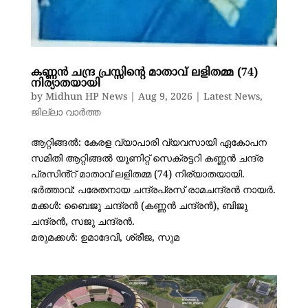
കണ്ണൻ ചന്ദ്ര പ്രസ്സിൻ്റെ മാതാവ് ലളിതമ്മ (74)
നിര്യാതയായി
by
Midhun HP News
|
Aug 9, 2026
|
Latest News
,
ജില്ലാ വാർത്ത
ആറ്റിങ്ങൽ: കേരള വ്യാപാരി വ്യവസായി ഏകോപന
സമിതി ആറ്റിങ്ങൽ യൂണിറ്റ് സെക്രട്ടറി കണ്ണൻ ചന്ദ്ര
പ്രസിൻ്റ് മാതാവ് ലളിതമ്മ (74) നിര്യാതയായി.
ഭർത്താവ്: പരേതനായ ചന്ദ്രപ്രസ് രാമചന്ദ്രൻ നായർ.
മക്കൾ: ബൈജു ചന്ദ്രൻ (കണ്ണൻ ചന്ദ്രൻ), ബിജു
ചന്ദ്രൻ, സജു ചന്ദ്രൻ.
മരുമക്കൾ: ഉമാദേവി, ശ്രീജ, സുമ